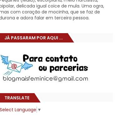
Pêquines (Malu), escorpiana, meio narcisista,
bipolar, delicada igual coice de mula. Uma ogra,
mas com coração de mocinha, que se faz de
durona e adora falar em terceira pessoa.
JÁ PASSARAM POR AQUI ...
TRANSLATE
Select Language
▼