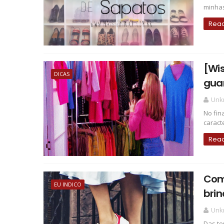
minhas 
Rea
[Wis
DICAS
gua
Unk
No fin
caract
Rea
Comb
EU INDICO
brin
Unk
Das te