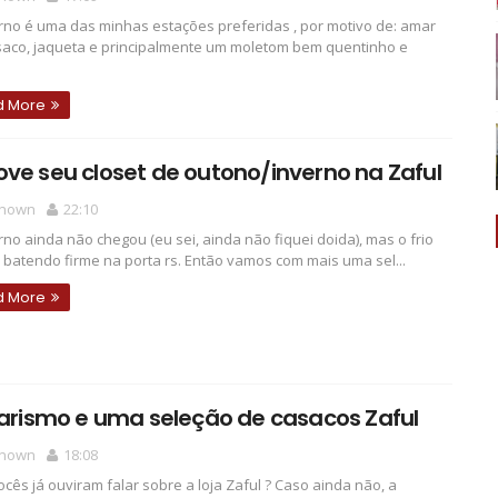
rno é uma das minhas estações preferidas , por motivo de: amar
aco, jaqueta e principalmente um moletom bem quentinho e
d More
ve seu closet de outono/inverno na Zaful
nown
22:10
rno ainda não chegou (eu sei, ainda não fiquei doida), mas o frio
a batendo firme na porta rs. Então vamos com mais uma sel...
d More
tarismo e uma seleção de casacos Zaful
nown
18:08
Vocês já ouviram falar sobre a loja Zaful ? Caso ainda não, a