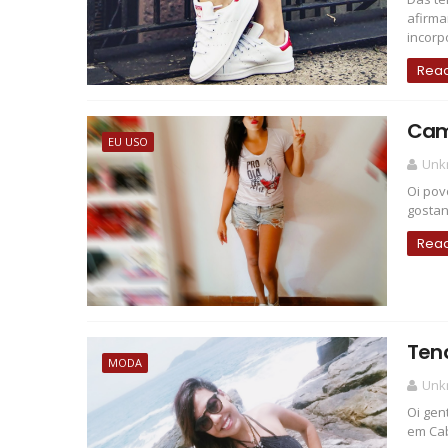
afirma
incorp
Rea
Cami
EU USO
Unk
Oi pov
gostan
Rea
Tend
MODA
Unk
Oi gen
em Cabo