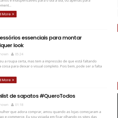
ários e indispensáveis para o dia a dia, ou apenas para
ment...
d More
essórios essenciais para montar
quer look
nown
05:24
eu a roupa certa, mas tem a impressão de que está faltando
 coisa para deixar o visual completo. Pois bem, pode ser a falta
d More
hlist de sapatos #QueroTodos
nown
01:18
ulher que adora comprar, amou quando as lojas começaram a
 ao e-commerce. Eu sou viciada em ficar olhando os sites das