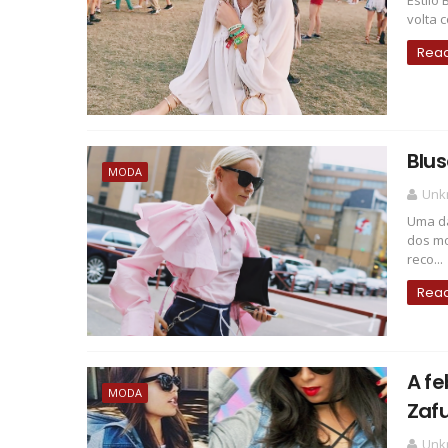
Estilo
volta 
Rea
Blus
MODA
Unk
Uma da
dos mo
reco...
Rea
A f
MODA
Zafu
Unk