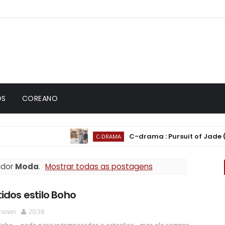
OS
COREANO
C-drama : Pursuit of Jade (逐玉) | Em 
C-DRAMA
ador
Moda
.
Mostrar todas as postagens
idos estilo Boho
nown
20:38