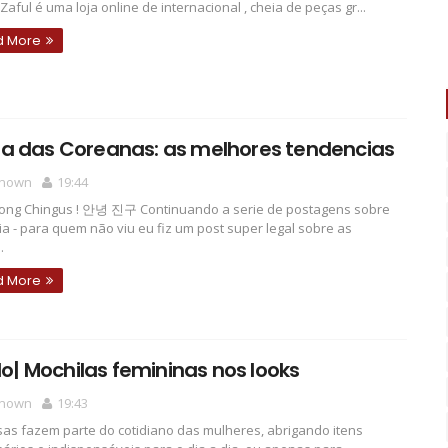
Zaful é uma loja online de internacional , cheia de peças gr...
d More
a das Coreanas: as melhores tendencias
nown
19:44
ong Chingus ! 안녕 진구 Continuando a serie de postagens sobre
ia - para quem não viu eu fiz um post super legal sobre as
.
d More
ilo| Mochilas femininas nos looks
nown
19:43
sas fazem parte do cotidiano das mulheres, abrigando itens