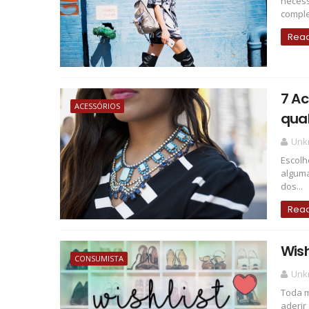
necess
comple
Rea
7 Ac
ACESSÓRIOS
qual
Unk
Escolh
alguma
dos...
Rea
Wis
CONSUMISTA
Unk
Toda m
aderir