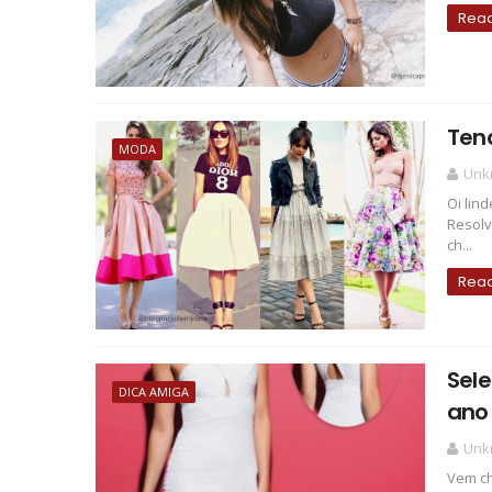
Rea
Ten
MODA
Unk
Oi lin
Resolv
ch...
Rea
Sele
DICA AMIGA
ano
Unk
Vem ch