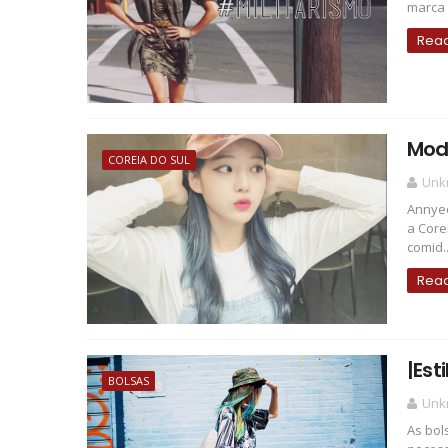
marca 
Rea
Mod
COREIA DO SUL
Unk
Annye
a Core
comid..
Rea
|Est
BOLSAS
Unk
As bol