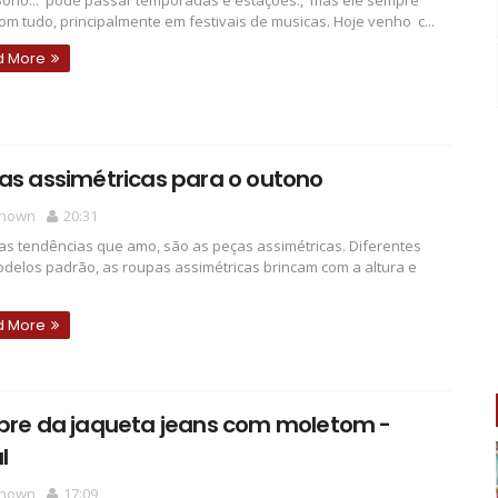
 Boho... pode passar temporadas e estações., mas ele sempre
com tudo, principalmente em festivais de musicas. Hoje venho c...
d More
as assimétricas para o outono
nown
20:31
s tendências que amo, são as peças assimétricas. Diferentes
delos padrão, as roupas assimétricas brincam com a altura e
d More
ebre da jaqueta jeans com moletom -
l
nown
17:09