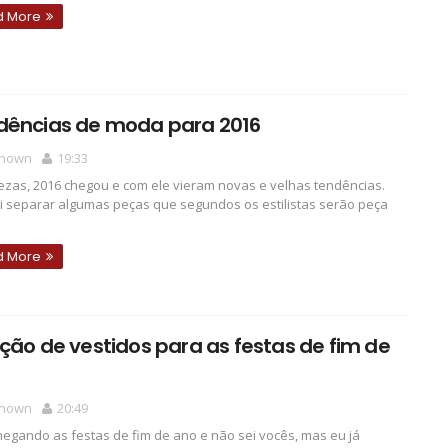
d More
dências de moda para 2016
nown
19:33
dezas, 2016 chegou e com ele vieram novas e velhas tendências.
i separar algumas peças que segundos os estilistas serão peça
d More
ção de vestidos para as festas de fim de
nown
20:49
egando as festas de fim de ano e não sei vocês, mas eu já