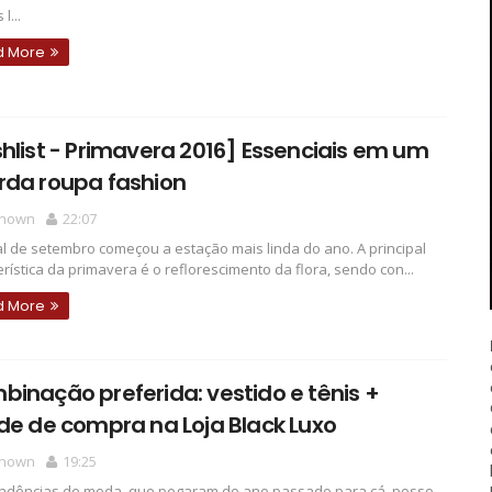
l...
d More
hlist - Primavera 2016] Essenciais em um
rda roupa fashion
nown
22:07
al de setembro começou a estação mais linda do ano. A principal
erística da primavera é o reflorescimento da flora, sendo con...
d More
inação preferida: vestido e tênis +
de de compra na Loja Black Luxo
nown
19:25
ndências de moda, que pegaram do ano passado para cá, posso