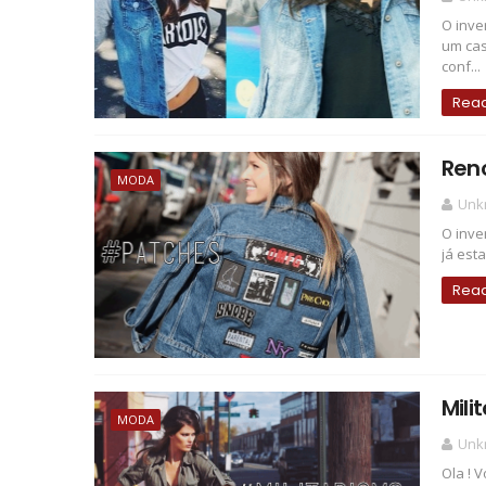
O inve
um cas
conf...
Rea
Reno
MODA
Unk
O inve
já est
Rea
Mili
MODA
Unk
Ola ! 