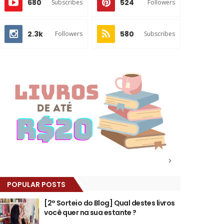
680
524
Subscribes
Followers
2.3k
580
Followers
Subscribes
>
POPULAR POSTS
[2° Sorteio do Blog] Qual destes livros
você quer na sua estante ?