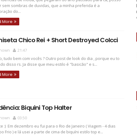
r sem sombras de duvidas, que a minha preferida é a
oração do...
d More
seta Chico Rei + Short Destroyed Colcci
nown
21:47
o, tudo bem com vocês ? Outro post de look do dia , porque eu to
do disso rs. Ja disse que meu estilo é "basicão" e s...
d More
ência: Biquini Top Halter
nown
03:50
te :) Em dezembro eu fui para o Rio de Janeiro ( Viagem - 4 dias
 Frio ) e lá usei a parte de cima de biquíni estilo top e...