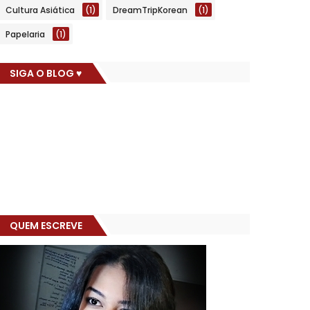
Cultura Asiática
(1)
DreamTripKorean
(1)
Papelaria
(1)
SIGA O BLOG ♥
QUEM ESCREVE