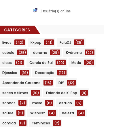
1 usuário(s) online
CATEGORIES
livros
(42)
K-pop
(41)
FalaDJ
(35)
cabelo
(29)
dorama
(29)
K-drama
(22)
dicas
(21)
Coreia do Sul
(20)
Moda
(20)
Djessica
(19)
Decoração
(17)
Aprendendo Coreano
(16)
DIY
(12)
series e filmes
(10)
Falando de K-Pop
(8)
sonhos
(7)
make
(6)
estudo
(5)
saúde
(5)
WishList
(4)
beleza
(4)
comida
(3)
feminices
(2)