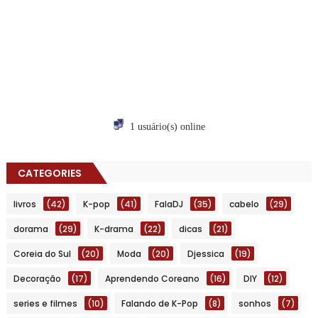
1 usuário(s) online
CATEGORIES
livros
(42)
K-pop
(41)
FalaDJ
(35)
cabelo
(29)
dorama
(29)
K-drama
(22)
dicas
(21)
Coreia do Sul
(20)
Moda
(20)
Djessica
(19)
Decoração
(17)
Aprendendo Coreano
(16)
DIY
(12)
series e filmes
(10)
Falando de K-Pop
(8)
sonhos
(7)