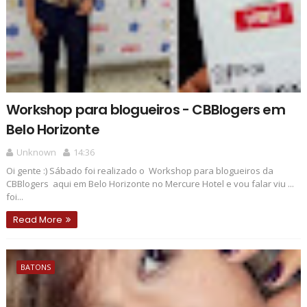
Workshop para blogueiros - CBBlogers em
Belo Horizonte
Unknown
14:36
Oi gente :) Sábado foi realizado o Workshop para blogueiros da
CBBlogers aqui em Belo Horizonte no Mercure Hotel e vou falar viu ...
foi...
Read More
BATONS