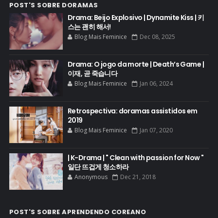
POST'S SOBRE DORAMAS
Drama: Beijo Explosivo | Dynamite Kiss | 키
스는 괜히 해서!
Blog Mais Feminice
Dec 08, 2025
Drama: O jogo da morte | Death’s Game |
이재, 곧 죽습니다
Blog Mais Feminice
Jan 06, 2024
Retrospectiva: doramas assistidos em
2019
Blog Mais Feminice
Jan 07, 2020
| K-Drama | " Clean with passion for Now "
일단 뜨겁게 청소하라
Anonymous
Dec 21, 2018
POST'S SOBRE APRENDENDO COREANO