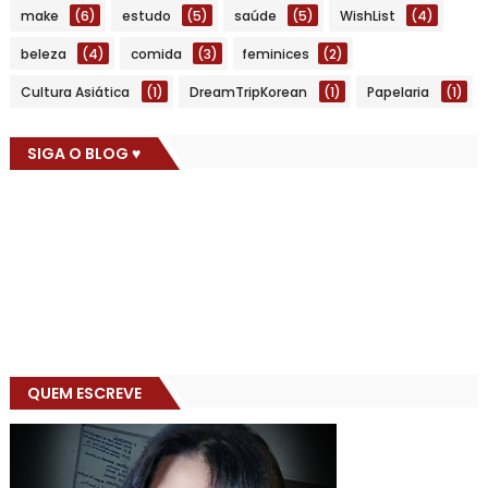
make
(6)
estudo
(5)
saúde
(5)
WishList
(4)
beleza
(4)
comida
(3)
feminices
(2)
Cultura Asiática
(1)
DreamTripKorean
(1)
Papelaria
(1)
SIGA O BLOG ♥
QUEM ESCREVE