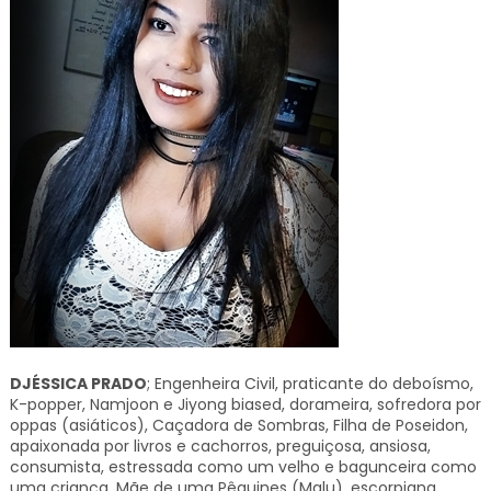
DJÉSSICA PRADO
; Engenheira Civil, praticante do deboísmo,
K-popper, Namjoon e Jiyong biased, dorameira, sofredora por
oppas (asiáticos), Caçadora de Sombras, Filha de Poseidon,
apaixonada por livros e cachorros, preguiçosa, ansiosa,
consumista, estressada como um velho e bagunceira como
uma criança. Mãe de uma Pêquines (Malu), escorpiana,