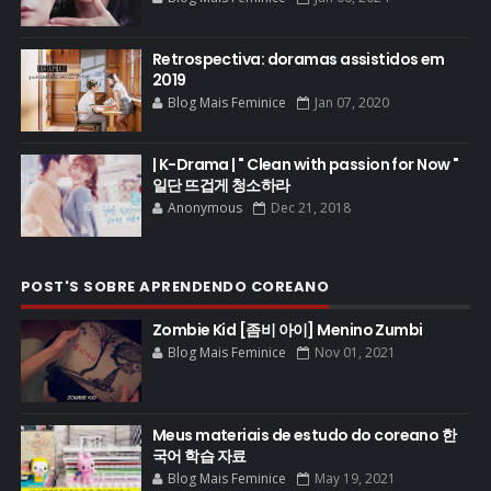
Retrospectiva: doramas assistidos em
2019
Blog Mais Feminice
Jan 07, 2020
| K-Drama | " Clean with passion for Now "
일단 뜨겁게 청소하라
Anonymous
Dec 21, 2018
POST'S SOBRE APRENDENDO COREANO
Zombie Kid [좀비 아이] Menino Zumbi
Blog Mais Feminice
Nov 01, 2021
Meus materiais de estudo do coreano 한
국어 학습 자료
Blog Mais Feminice
May 19, 2021