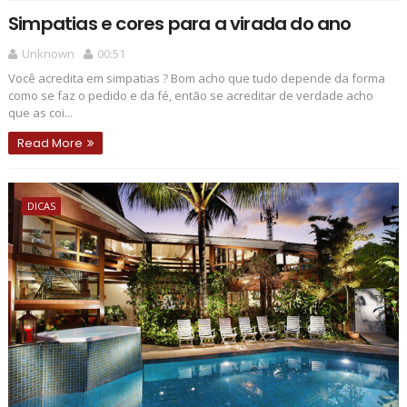
Simpatias e cores para a virada do ano
Unknown
00:51
Você acredita em simpatias ? Bom acho que tudo depende da forma
como se faz o pedido e da fé, então se acreditar de verdade acho
que as coi...
Read More
DICAS