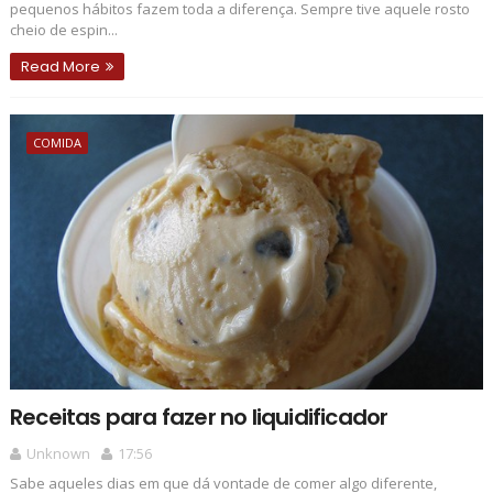
pequenos hábitos fazem toda a diferença. Sempre tive aquele rosto
cheio de espin...
Read More
COMIDA
Receitas para fazer no liquidificador
Unknown
17:56
Sabe aqueles dias em que dá vontade de comer algo diferente,