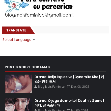
TRANSLATE
Select Language
▼
POST'S SOBRE DORAMAS
Drama: Beijo Explosivo | Dynamite Kiss | 키
스는 괜히 해서!
Blog Mais Feminice
Dec 08, 2025
Drama: O jogo da morte | Death’s Game |
이재, 곧 죽습니다
Blog Mais Feminice
Jan 06, 2024