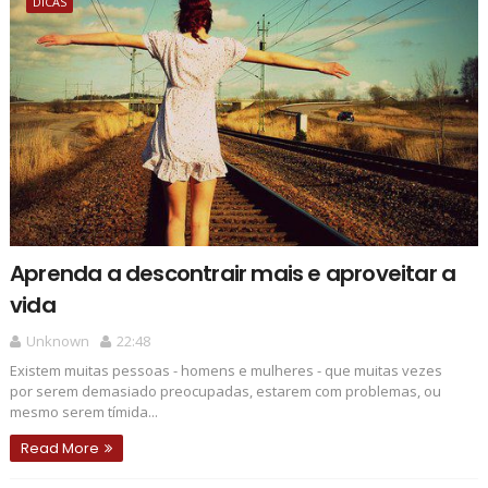
DICAS
Aprenda a descontrair mais e aproveitar a
vida
Unknown
22:48
Existem muitas pessoas - homens e mulheres - que muitas vezes
por serem demasiado preocupadas, estarem com problemas, ou
mesmo serem tímida...
Read More