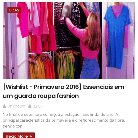
DICAS
[Wishlist - Primavera 2016] Essenciais em
um guarda roupa fashion
Unknown
22:07
No final de setembro começou a estação mais linda do ano. A
principal característica da primavera é o reflorescimento da flora,
sendo con...
Read More