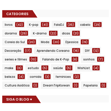
CATEGORIES
livros
(42)
K-pop
(41)
FalaDJ
(35)
cabelo
(29)
dorama
(29)
K-drama
(22)
dicas
(21)
Coreia do Sul
(20)
Moda
(20)
Djessica
(19)
Decoração
(17)
Aprendendo Coreano
(16)
DIY
(12)
series e filmes
(10)
Falando de K-Pop
(8)
sonhos
(7)
make
(6)
estudo
(5)
saúde
(5)
WishList
(4)
beleza
(4)
comida
(3)
feminices
(2)
Cultura Asiática
(1)
DreamTripKorean
(1)
Papelaria
(1)
SIGA O BLOG ♥