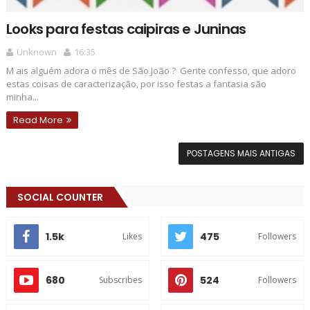
Looks para festas caipiras e Juninas
Unknown
16:35
M ais alguém adora o mês de São João ? Gente confesso, que adoro
estas coisas de caracterização, por isso festas a fantasia são
minha...
Read More
POSTAGENS MAIS ANTIGAS
SOCIAL COUNTER
1.5k
475
Likes
Followers
680
524
Subscribes
Followers