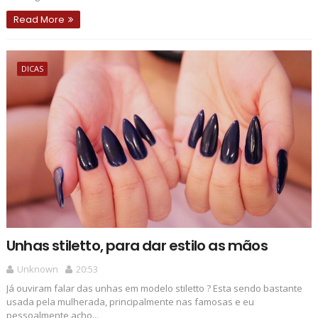
Read More
DICAS
Unhas stiletto, para dar estilo as mãos
Unknown
20:53
Já ouviram falar das unhas em modelo stiletto ? Esta sendo bastante
usada pela mulherada, principalmente nas famosas e eu
pessoalmente acho...