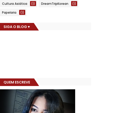
Cultura Asiática
(1)
DreamTripKorean
(1)
Papelaria
(1)
SIGA O BLOG ♥
QUEM ESCREVE