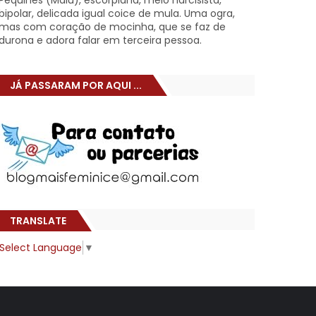
Pêquines (Malu), escorpiana, meio narcisista,
bipolar, delicada igual coice de mula. Uma ogra,
mas com coração de mocinha, que se faz de
durona e adora falar em terceira pessoa.
JÁ PASSARAM POR AQUI ...
TRANSLATE
Select Language
▼