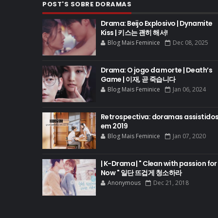
POST'S SOBRE DORAMAS
Drama: Beijo Explosivo | Dynamite
Kiss | 키스는 괜히 해서!
Blog Mais Feminice
Dec 08, 2025
Drama: O jogo da morte | Death’s
Game | 이재, 곧 죽습니다
Blog Mais Feminice
Jan 06, 2024
Retrospectiva: doramas assistido
em 2019
Blog Mais Feminice
Jan 07, 2020
| K-Drama | " Clean with passion for
Now " 일단 뜨겁게 청소하라
Anonymous
Dec 21, 2018