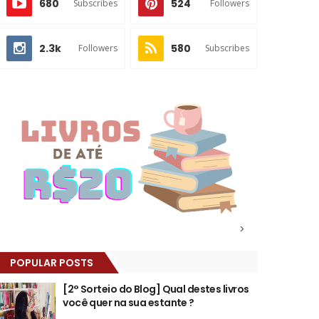
680
524
Subscribes
Followers
2.3k
580
Followers
Subscribes
>
POPULAR POSTS
[2° Sorteio do Blog] Qual destes livros
você quer na sua estante ?