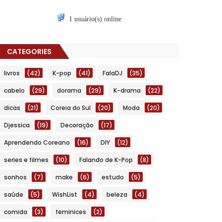
1 usuário(s) online
CATEGORIES
livros
(42)
K-pop
(41)
FalaDJ
(35)
cabelo
(29)
dorama
(29)
K-drama
(22)
dicas
(21)
Coreia do Sul
(20)
Moda
(20)
Djessica
(19)
Decoração
(17)
Aprendendo Coreano
(16)
DIY
(12)
series e filmes
(10)
Falando de K-Pop
(8)
sonhos
(7)
make
(6)
estudo
(5)
saúde
(5)
WishList
(4)
beleza
(4)
comida
(3)
feminices
(2)