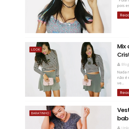
"Pula 
pois e
Rea
Mix 
LOOK
Cris
Blog
Nada m
não é 
ve...
Rea
Ves
BARATINHO
bab
Unk