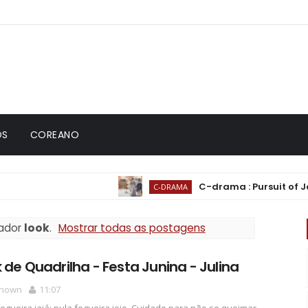
OS
COREANO
C-drama : Pursuit of Jade (
C-DRAMA
ador
look
.
Mostrar todas as postagens
 de Quadrilha - Festa Junina - Julina
nown
11:07