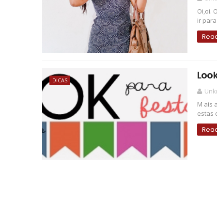
Oi,oi.
ir par
Rea
Look
DICAS
Unk
M ais 
estas 
Rea