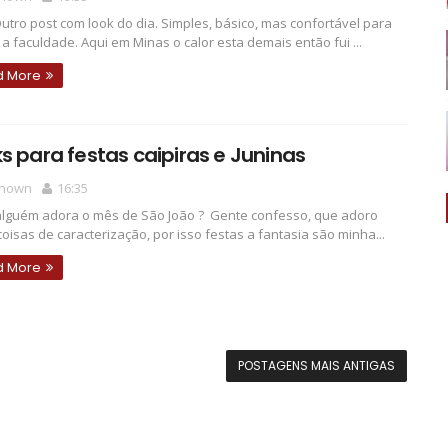
 Outro post com look do dia. Simples, básico, mas confortável para
a a faculdade. Aqui em Minas o calor esta demais então fui ...
d More
s para festas caipiras e Juninas
nown
16:35
alguém adora o mês de São João ? Gente confesso, que adoro
coisas de caracterização, por isso festas a fantasia são minha...
d More
POSTAGENS MAIS ANTIGAS