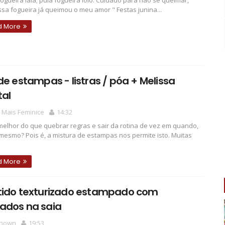
fogueira iaiá; pula fogueira ioio. Cuidado para não se queimar,
ssa fogueira já queimou o meu amor " Festas junina...
d More
de estampas - listras / póa + Melissa
tal
 Mais Feminice
14:32
elhor do que quebrar regras e sair da rotina de vez em quando,
mesmo? Pois é, a mistura de estampas nos permite isto. Muitas
d More
tido texturizado estampado com
ados na saia
nown
19:53