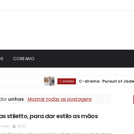
OS
COREANO
C-drama : Pursuit of Jade (逐玉) |
C-DRAMA
dor
unhas
.
Mostrar todas as postagens
s stiletto, para dar estilo as mãos
nown
20:53