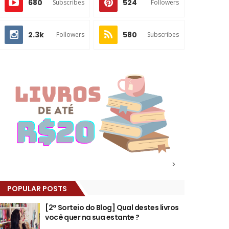
680
524
Subscribes
Followers
2.3k
580
Followers
Subscribes
>
POPULAR POSTS
[2° Sorteio do Blog] Qual destes livros
você quer na sua estante ?