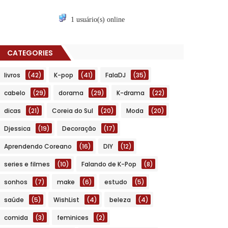
1 usuário(s) online
CATEGORIES
livros
(42)
K-pop
(41)
FalaDJ
(35)
cabelo
(29)
dorama
(29)
K-drama
(22)
dicas
(21)
Coreia do Sul
(20)
Moda
(20)
Djessica
(19)
Decoração
(17)
Aprendendo Coreano
(16)
DIY
(12)
series e filmes
(10)
Falando de K-Pop
(8)
sonhos
(7)
make
(6)
estudo
(5)
saúde
(5)
WishList
(4)
beleza
(4)
comida
(3)
feminices
(2)