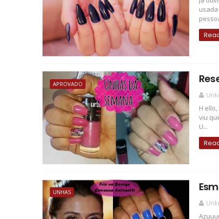
Já ouv
usada 
pessoa
Rea
Rese
APROVADO
Unk
H ello
viu qu
U...
Rea
Esma
UNHAS
Unk
Azuuuu