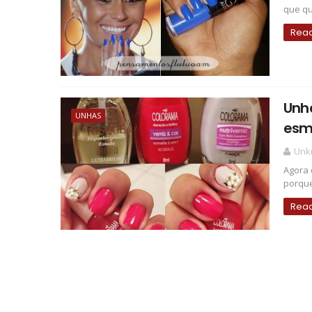
que qu
Rea
Unha
UNHAS
esm
Unk
Agora 
porque
Rea