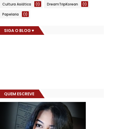
Cultura Asiática
(1)
DreamTripKorean
(1)
Papelaria
(1)
SIGA O BLOG ♥
QUEM ESCREVE