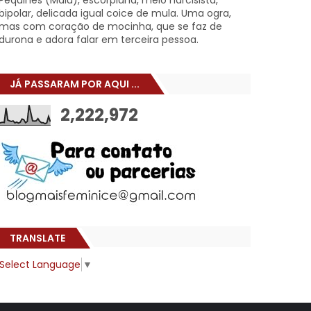
Pêquines (Malu), escorpiana, meio narcisista,
bipolar, delicada igual coice de mula. Uma ogra,
mas com coração de mocinha, que se faz de
durona e adora falar em terceira pessoa.
JÁ PASSARAM POR AQUI ...
2,222,972
TRANSLATE
Select Language
▼