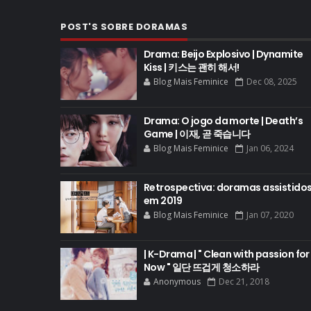
POST'S SOBRE DORAMAS
Drama: Beijo Explosivo | Dynamite
Kiss | 키스는 괜히 해서!
Blog Mais Feminice
Dec 08, 2025
Drama: O jogo da morte | Death’s
Game | 이재, 곧 죽습니다
Blog Mais Feminice
Jan 06, 2024
Retrospectiva: doramas assistido
em 2019
Blog Mais Feminice
Jan 07, 2020
| K-Drama | " Clean with passion for
Now " 일단 뜨겁게 청소하라
Anonymous
Dec 21, 2018