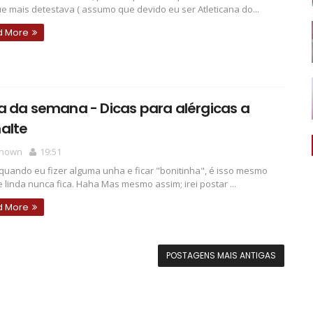
e mais detestava ( assumo que devido eu ser Atleticana do...
d More
 da semana - Dicas para alérgicas a
alte
nown
19:51
quando eu fizer alguma unha e ficar "bonitinha", é isso mesmo
 linda nunca fica. Haha Mas mesmo assim; irei postar ...
d More
POSTAGENS MAIS ANTIGAS