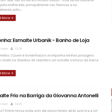
iram falar das unhas em modelo stiletto ? Esta sendo bastante
pela mulherada, principalmente nas famosas e eu
lmente acho...
d More
nha: Esmalte Urbanik - Banho de Loja
nown
15:09
, Helloo :) Quem é bonitinha(o) e acompanha minhas postagens
e recebi na Glambox de setembro um esmalte cremoso da marca
d More
lte Frio na Barriga da Giovanna Antonelli
nown
14:35
l !! Entrei nessa onda, pois ate pouco tempo atrás azul era a cor