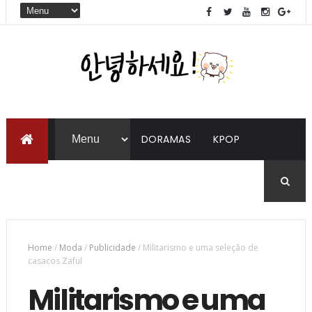
DORAMAS
KPOP
LIVROS
COREANO
Home
/
Moda
/
Publicidade
/
Militarismo e uma seleção de
casacos Zaful
Militarismo e uma