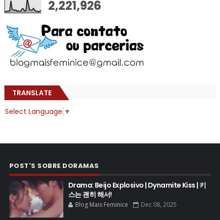
2,221,926
TRANSLATE
Select Language
▼
POST'S SOBRE DORAMAS
Drama: Beijo Explosivo | Dynamite Kiss | 키
스는 괜히 해서!
Blog Mais Feminice
Dec 08, 2025