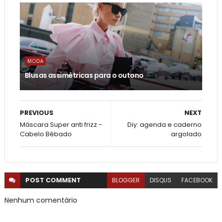
MODA
Blusas assimétricas para o outono
PREVIOUS
NEXT
Máscara Super anti frizz -
Diy: agenda e caderno
Cabelo Bêbado
argolado
POST
COMMENT
BLOGGER
DISQUS
FACEBOOK
Nenhum comentário