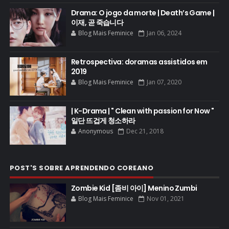
Drama: O jogo da morte | Death’s Game |
이재, 곧 죽습니다
Blog Mais Feminice
Jan 06, 2024
Retrospectiva: doramas assistidos em
2019
Blog Mais Feminice
Jan 07, 2020
| K-Drama | " Clean with passion for Now "
일단 뜨겁게 청소하라
Anonymous
Dec 21, 2018
POST'S SOBRE APRENDENDO COREANO
Zombie Kid [좀비 아이] Menino Zumbi
Blog Mais Feminice
Nov 01, 2021