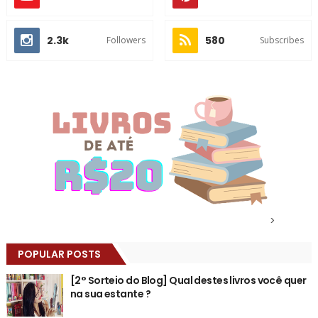
2.3k
580
Followers
Subscribes
>
POPULAR POSTS
[2° Sorteio do Blog] Qual destes livros você quer
na sua estante ?