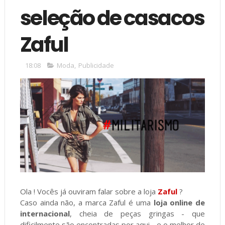
seleção de casacos
Zaful
18:08
Moda
,
Publicidade
Ola ! Vocês já ouviram falar sobre a loja
Zaful
?
Caso ainda não, a marca Zaful é uma
loja online de
internacional
, cheia de peças gringas - que
dificilmente são encontradas por aqui - e o melhor de