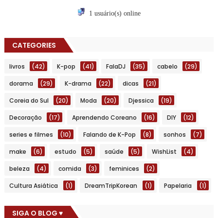
1 usuário(s) online
CATEGORIES
livros
(42)
K-pop
(41)
FalaDJ
(35)
cabelo
(29)
dorama
(29)
K-drama
(22)
dicas
(21)
Coreia do Sul
(20)
Moda
(20)
Djessica
(19)
Decoração
(17)
Aprendendo Coreano
(16)
DIY
(12)
series e filmes
(10)
Falando de K-Pop
(8)
sonhos
(7)
make
(6)
estudo
(5)
saúde
(5)
WishList
(4)
beleza
(4)
comida
(3)
feminices
(2)
Cultura Asiática
(1)
DreamTripKorean
(1)
Papelaria
(1)
SIGA O BLOG ♥