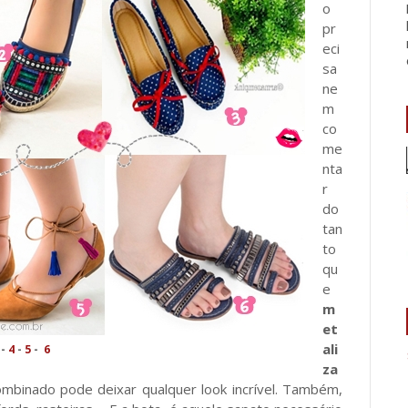
o
pr
eci
sa
ne
m
co
me
nta
r
do
tan
to
qu
e
m
et
ali
-
4
-
5
-
6
za
ombinado pode deixar qualquer look incrível. Também,