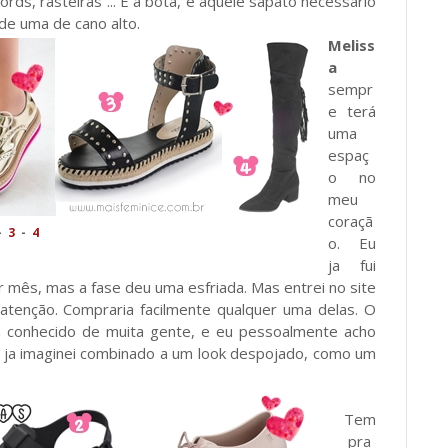
ords, rasteiras ... E a bota, é aquele sapato necessário
de uma de cano alto.
Meliss
a
sempr
e terá
uma
espaç
o no
meu
coraçã
-
3
-
4
o. Eu
ja fui
 mês, mas a fase deu uma esfriada. Mas entrei no site
tenção. Compraria facilmente qualquer uma delas. O
m conhecido de muita gente, e eu pessoalmente acho
, ja imaginei combinado a um look despojado, como um
Tem
pra