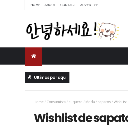
HOME
ABOUT
CONTACT
ADVERTISE
Ultimas por aqui
Home
/
Consumista
/
euquero
/
Moda
/
sapatos
/
WishList
Wishlist de sapa