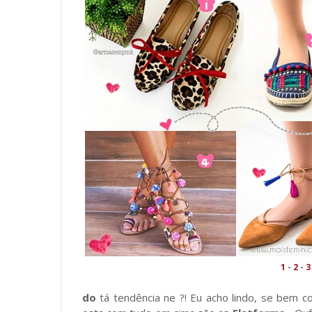
1
-
2
-
3
do
tá tendência ne ?! Eu acho lindo, se bem c