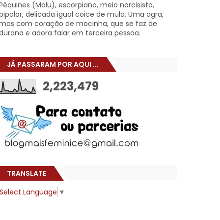
Pêquines (Malu), escorpiana, meio narcisista,
bipolar, delicada igual coice de mula. Uma ogra,
mas com coração de mocinha, que se faz de
durona e adora falar em terceira pessoa.
JÁ PASSARAM POR AQUI ...
2,223,479
TRANSLATE
Select Language
▼