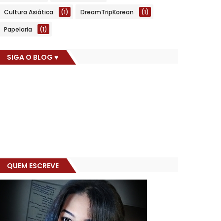
Cultura Asiática
(1)
DreamTripKorean
(1)
Papelaria
(1)
SIGA O BLOG ♥
QUEM ESCREVE