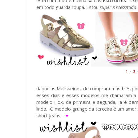
esta com tudo em cima são as
Flatforms
- Oxf
em todo guarda roupa. Estou
super-necessitada
1
-
2
daquelas Melisseiras, de comprar umas três por
esses dias e esses modelos me chamaram a a
modelo Flox, da primeira e segunda, ja é be
lindo. O modelo grunge da terceira é um amor
short jeans ...
♥