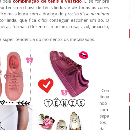
a pela
combinação de tênis e vestido
. E se for pra
ai ter uma chuva de tênis lindos e de todas as cores
 fico mais louca com a doença do
preciso disso na minha
r linda, que fica difícil conseguir escolher um só. O
meras formas diferente : marrom, rosa, azul, amarelo,
 a super tendência do momento: os metalizados.
Con
tinua
ndo
com
sapa
tos
da