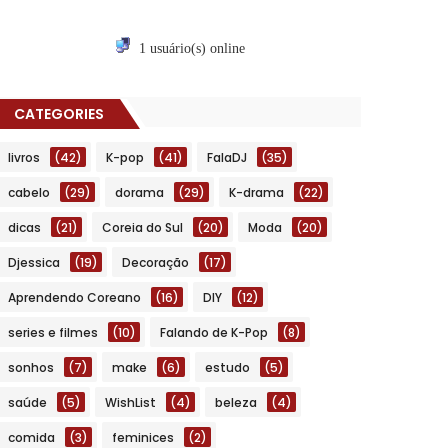
1 usuário(s) online
CATEGORIES
livros
(42)
K-pop
(41)
FalaDJ
(35)
cabelo
(29)
dorama
(29)
K-drama
(22)
dicas
(21)
Coreia do Sul
(20)
Moda
(20)
Djessica
(19)
Decoração
(17)
Aprendendo Coreano
(16)
DIY
(12)
series e filmes
(10)
Falando de K-Pop
(8)
sonhos
(7)
make
(6)
estudo
(5)
saúde
(5)
WishList
(4)
beleza
(4)
comida
(3)
feminices
(2)