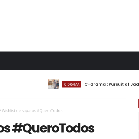
C-drama : Pursuit of Jade (逐玉) | Em
C-DRAMA
/
Wishlist de sapatos #QueroTodos
tos #QueroTodos