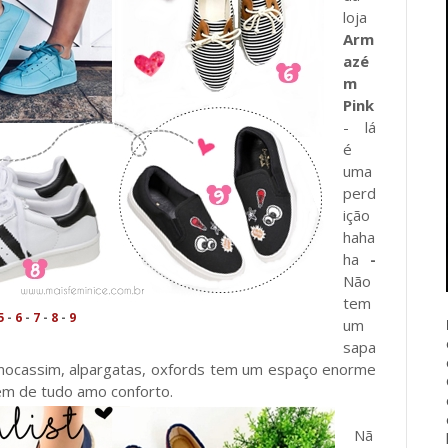
loja
Arm
azé
m
Pink
- lá
é
uma
perd
ição
haha
ha
-
Não
tem
5
-
6
-
7
-
8
-
9
um
sapa
, mocassim, alpargatas, oxfords tem um espaço enorme
lém de tudo amo conforto.
Nã