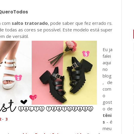
ueroTodos
um com
salto tratorado
, pode saber que fez errado rs.
de todas as cores se possível. Este modelo está super
ém de versátil.
Eu ja
falei
aqui
no
blog
, de
com
o
gost
o de
têni
2
-
3
s
- é
meu