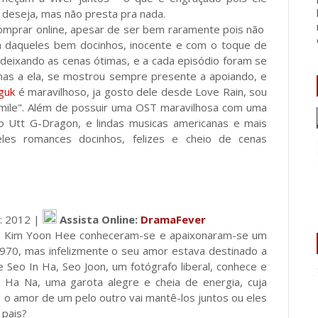
deseja, mas não presta pra nada.
comprar online, apesar de ser bem raramente pois não
ra daqueles bem docinhos, inocente e com o toque de
 deixando as cenas ótimas, e a cada episódio foram se
mas a ela, se mostrou sempre presente a apoiando, e
guk
é maravilhoso, ja gosto dele desde Love Rain, sou
smile". Além de possuir uma OST maravilhosa com uma
o Utt G-Dragon, e lindas musicas americanas e mais
es romances docinhos, felizes e cheio de cenas
o: 2012 |
Assista Online:
DramaFever
 e Kim Yoon Hee conheceram-se e apaixonaram-se um
1970, mas infelizmente o seu amor estava destinado a
e Seo In Ha, Seo Joon, um fotógrafo liberal, conhece e
 Ha Na, uma garota alegre e cheia de energia, cuja
 o amor de um pelo outro vai mantê-los juntos ou eles
 pais?