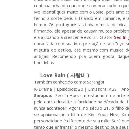
continua achando que pode comprar tudo o que 
Me identifiquei muito com o Louie, pois amo 
tenho a sorte dele. E falando em romance, e
humor. Os protagonistas tinham muita química,
firmando, ele apesar de causar muitos proble
ela ajudando a crescer e evoluir. O ator
Seo In-
encantada com sua interpretação e seu "eye 
mistura de estilos, até mesmo com musica d
antigas. Recomendo pra quem gosta daquel
bonitinhas.
Love Rain ( 사랑비 )
Também conhecido como: Sarangbi
K-Drama | Episódios: 20 | Emissora: KBS | An
Sinopse:
Seo In Hae, um estudante de arte
pelo outro durante a faculdade na década de 
nunca acontecer. Agora, no século 21, o filho d
se apaixona pela filha de Kim Yoon Hee, Kim
personalidade é diferente de sua mãe. Será que
terão que enfrentar o mesmo destino que seus