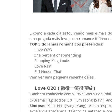
E como a cada dia estou vendo mais e mais do
uma pegada mais leve, com romance fofinho e
TOP 5 doramas românticos preferidos
:
Love O2O
One percent of somenthing
Shopping King Louie
Love Rain
Full House Thai
Vem ver uma pequena resenha deles.
Love O2O ( 微微一笑很倾城 )
Também conhecido como: "Wei Wei’s Beautiful Smi
C-Drama | Episódios: 30 | Emissora: JSTV | An
Sinopse:
Xiao Nai (Yang Yang) é um especia
excelência acadêmica, talento na natação e p