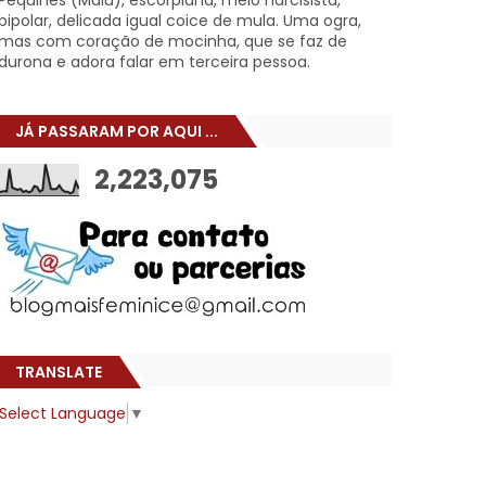
Pêquines (Malu), escorpiana, meio narcisista,
bipolar, delicada igual coice de mula. Uma ogra,
mas com coração de mocinha, que se faz de
durona e adora falar em terceira pessoa.
JÁ PASSARAM POR AQUI ...
2,223,075
TRANSLATE
Select Language
▼