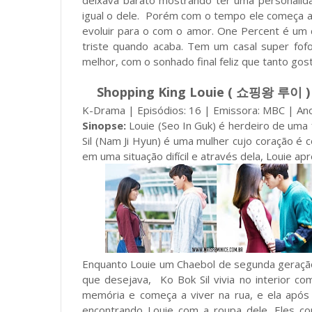
deixava barato mostrando ter uma personalid
igual o dele. Porém com o tempo ele começa a
evoluir para o com o amor. One Percent é um cl
triste quando acaba. Tem um casal super fo
melhor, com o sonhado final feliz que tanto go
Shopping King Louie ( 쇼핑왕 루이 )
K-Drama | Episódios: 16 | Emissora: MBC | An
Sinopse:
Louie (Seo In Guk) é herdeiro de uma 
Sil (Nam Ji Hyun) é uma mulher cujo coração 
em uma situação difícil e através dela, Louie a
Enquanto Louie um Chaebol de segunda geração
que desejava, Ko Bok Sil vivia no interior 
memória e começa a viver na rua, e ela após 
encontrando Louie com a roupa dele. Eles c