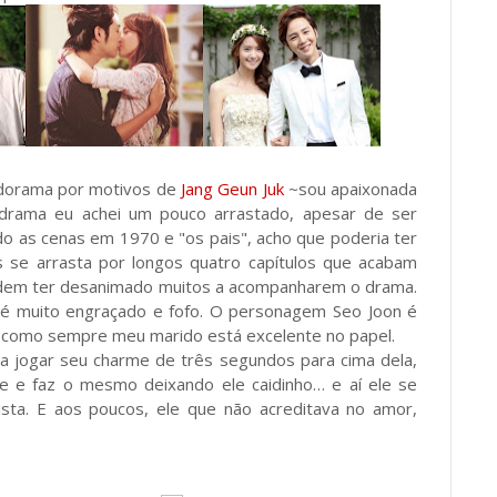
e dorama por motivos de
Jang Geun Juk
~sou apaixonada
do drama eu achei um pouco arrastado, apesar de ser
do as cenas em 1970 e "os pais", acho que poderia ter
 se arrasta por longos quatro capítulos que acabam
 podem ter desanimado muitos a acompanharem o drama.
 é muito engraçado e fofo. O personagem Seo Joon é
~e como sempre meu marido está excelente no papel.
a jogar seu charme de três segundos para cima dela,
e e faz o mesmo deixando ele caidinho… e aí ele se
sta. E aos poucos, ele que não acreditava no amor,