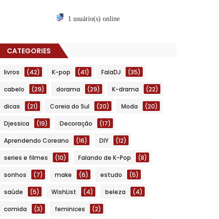
1 usuário(s) online
CATEGORIES
livros
(42)
K-pop
(41)
FalaDJ
(35)
cabelo
(29)
dorama
(29)
K-drama
(22)
dicas
(21)
Coreia do Sul
(20)
Moda
(20)
Djessica
(19)
Decoração
(17)
Aprendendo Coreano
(16)
DIY
(12)
series e filmes
(10)
Falando de K-Pop
(8)
sonhos
(7)
make
(6)
estudo
(5)
saúde
(5)
WishList
(4)
beleza
(4)
comida
(3)
feminices
(2)