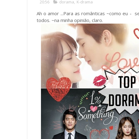
20:56
dorama
,
K-drama
Ah o amor ...Para as românticas ~como eu - se
todos. ~na minha opinião, claro.