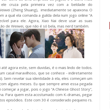
 ele cruza pela primeira vez com a beldade do
Weiwei (Zheng Shuang), imediatamente se apaixona. O
m a qual ela comanda a guilda dela num jogo online “A
ecível para ele. Agora, Xiao Nai deve usar as suas
ração de Weiwei, que não é só bela, mas nerd também.
até agora este, sem duvidas, é o mais lindo de todos.
 um casal maravilhoso, que se conhece - indiretamente
G). Sem revelar sua identidade à ela, eles começam um
al com alguns meses. Eu que sempre amei essa pegada
i começar a jogar, pois o jogo “A Chinese Ghost Story”,
hina. Para quem esta acostumado com K-dramas, pegar
tos episódios. Este com 30 é considerado pequeno rs.