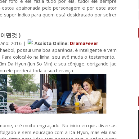
er fofo e ele fazia tudo por ela, tudo! ele sempre
. ~estou apaixonada pelo personagem e por este ator
e super indico para quem está desidratado por sofrer
의 어떤것 )
 Ano: 2016 |
Assista Online:
DramaFever
chaebol, possui uma boa aparência, é inteligente e vem
. Para colocá-lo na linha, seu avô muda o testamento,
im Da Hyun (Jun So Min) e seu cônjuge, obrigando Jae
ou ele perderá toda a sua herança.
me, e é muito engraçado. No inicio eu quis diversas
o folgado e sem educação com a Da Hyun, mas ela não