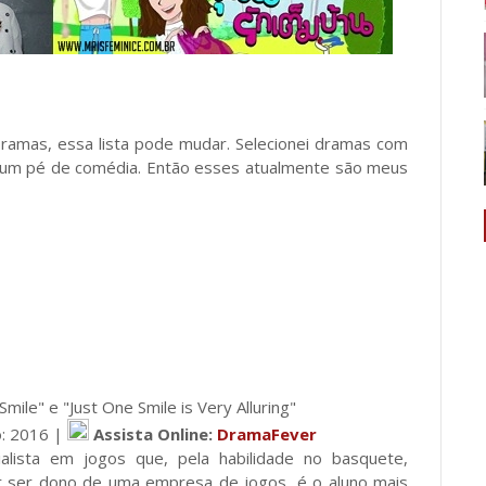
ramas, essa lista pode mudar. Selecionei dramas com
 um pé de comédia. Então esses atualmente são meus
le" e "Just One Smile is Very Alluring"
o: 2016 |
Assista Online:
DramaFever
lista em jogos que, pela habilidade no basquete,
or ser dono de uma empresa de jogos, é o aluno mais