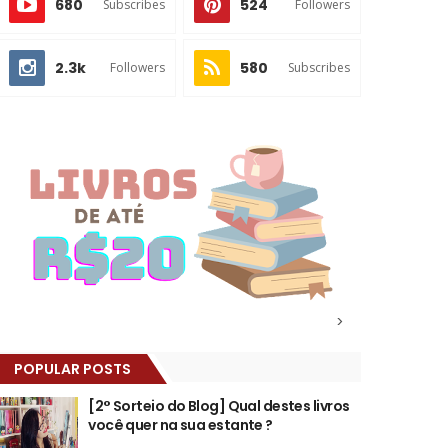
680
524
Subscribes
Followers
2.3k
580
Followers
Subscribes
>
POPULAR POSTS
[2° Sorteio do Blog] Qual destes livros
você quer na sua estante ?