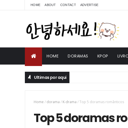
HOME
ABOUT
CONTACT
ADVERTISE
HOME
DORAMAS
KPOP
LIVR
Ultimas por aqui
Home
/
dorama
/
K-drama
/
Top 5 doramas românticos
Top 5 doramas r