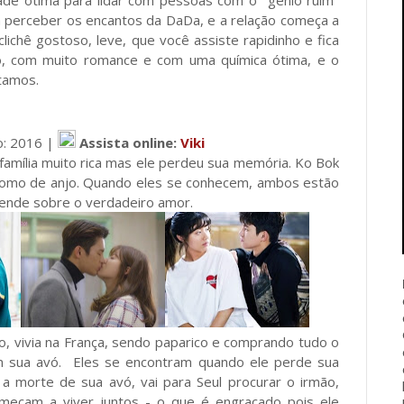
ade ótima para lidar com pessoas com o "gênio ruim"
 perceber os encantos da DaDa, e a relação começa a
ichê gostoso, leve, que você assiste rapidinho e fica
fo, com muito romance e com uma química ótima, e o
stamos.
o: 2016 |
Assista online:
Viki
família muito rica mas ele perdeu sua memória. Ko Bok
é como de anjo. Quando eles se conhecem, ambos estão
prende sobre o verdadeiro amor.
, vivia na França, sendo paparico e comprando tudo o
com sua avó. Eles se encontram quando ele perde sua
a morte de sua avó, vai para Seul procurar o irmão,
omeçam a viver juntos - o que é engraçado pois ele