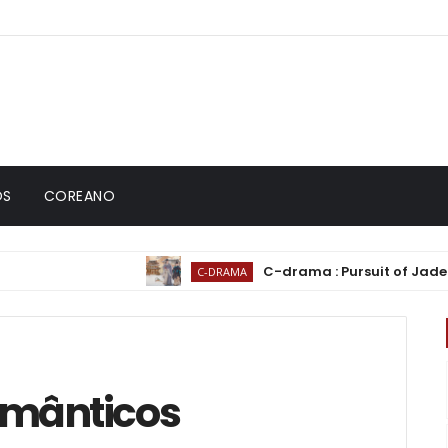
OS
COREANO
C-drama : Pursuit of Jade (逐玉) | E
C-DRAMA
omânticos