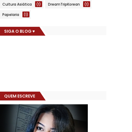
Cultura Asiática
(1)
DreamTripKorean
(1)
Papelaria
(1)
SIGA O BLOG ♥
QUEM ESCREVE