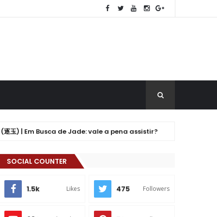
m Busca de Jade: vale a pena assistir?
Drama
K-DRAMA
SOCIAL COUNTER
1.5k
475
Likes
Followers