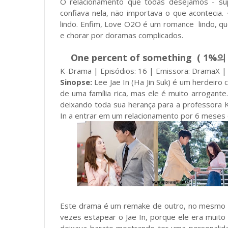
O relacionamento que todas desejamos - sup
confiava nela, não importava o que acontecia
lindo. Enfim, Love O2O é um romance lindo, qu
e chorar por doramas complicados.
One percent of something ( 1%
K-Drama | Episódios: 16 | Emissora: DramaX |
Sinopse:
Lee Jae In (Ha Jin Suk) é um herdeiro 
de uma família rica, mas ele é muito arrogante
deixando toda sua herança para a professora K
In a entrar em um relacionamento por 6 meses 
Este drama é um remake de outro, no mesmo no
vezes estapear o Jae In, porque ele era muit