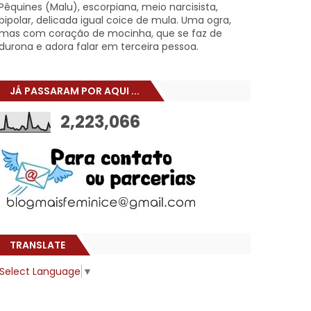
Pêquines (Malu), escorpiana, meio narcisista,
bipolar, delicada igual coice de mula. Uma ogra,
mas com coração de mocinha, que se faz de
durona e adora falar em terceira pessoa.
JÁ PASSARAM POR AQUI ...
2,223,066
TRANSLATE
Select Language
▼