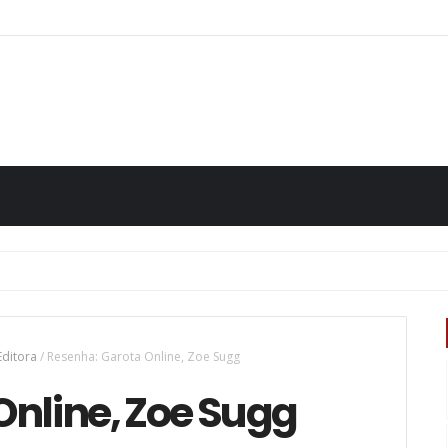
Editora
/
Resenha: Garota Online, Zoe Sugg
Online, Zoe Sugg