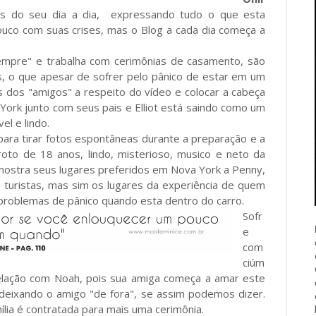
as do seu dia a dia, expressando tudo o que esta
uco com suas crises, mas o Blog a cada dia começa a
sempre" e trabalha com cerimônias de casamento, são
s, o que apesar de sofrer pelo pânico de estar em um
es dos "amigos" a respeito do vídeo e colocar a cabeça
 York junto com seus pais e Elliot está saindo como um
el e lindo.
 para tirar fotos espontâneas durante a preparação e a
oto de 18 anos, lindo, misterioso, musico e neto da
mostra seus lugares preferidos em Nova York a Penny,
 turistas, mas sim os lugares da experiência de quem
 problemas de pânico quando esta dentro do carro.
Sofr
e
com
ciúm
relação com Noah, pois sua amiga começa a amar este
deixando o amigo "de fora", se assim podemos dizer.
ília é contratada para mais uma cerimônia.