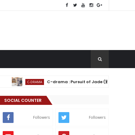
C-drama : Pursuit of Jade (逐玉) | Em Busca de Jade:
C-DRAMA
SOCIAL COUNTER
Followers
Followers