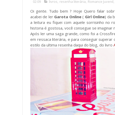
02:09
livros
,
resenha literária
,
Romance Juvenil
,
Oi gente. Tudo bem ? Hoje Quero falar sobr
acabei de ler
Garota Online
(
Girl Online
) da 
a leitura eu fiquei com aquele sorrisinho no
historia é gostosa, você consegue se imaginar na
Após ler uma saga grande, como foi a Crossfire
em ressaca literária, e para conseguir superar
estilo da ultima resenha daqui do blog, do livro