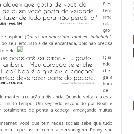
Eles
tem
uma
rela
ção
e suspirar. (
Quero um amorzinho também hahahah
).
 do seu jeito, isto a deixa encantada, pois não precisa
to dele.
Qua
ndo
che
ga a
hora
de
e manter a relação a distancia. Quando volta, ela esta
por muito tempo. Um segredo escondido por Noah e
ar totalmente de ponta a cabeça, ameaçando muitas
 internet. Você que tem redes sociais sabe que tudo
ara mim, que assim como a personagem Penny sou