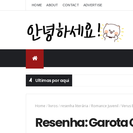
HOME
ABOUT
CONTACT
ADVERTISE
Ultimas por aqui
Home
/
livros
/
resenha literária
/
Romance Juvenil
/
Verus 
Resenha: Garota 