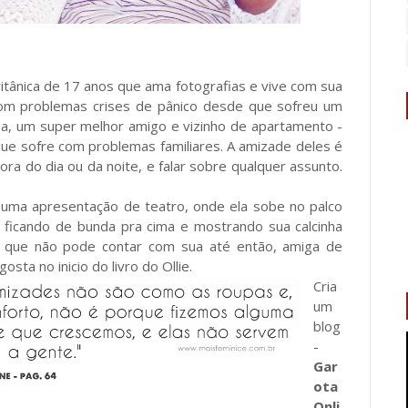
ritânica de 17 anos que ama fotografias e vive com sua
om problemas crises de pânico desde que sofreu um
na, um super melhor amigo e vizinho de apartamento -
e que sofre com problemas familiares. A amizade deles é
ora do dia ou da noite, e falar sobre qualquer assunto.
 uma apresentação de teatro, onde ela sobe no palco
, ficando de bunda pra cima e mostrando sua calcinha
bre que não pode contar com sua até então, amiga de
sta no inicio do livro do Ollie.
Cria
um
blog
-
Gar
ota
Onli