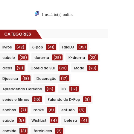
1 usuário(s) online
CATEGORIES
livros
(42)
K-pop
(41)
FalaDJ
(35)
cabelo
(29)
dorama
(29)
K-drama
(22)
dicas
(21)
Coreia do Sul
(20)
Moda
(20)
Djessica
(19)
Decoração
(17)
Aprendendo Coreano
(16)
DIY
(12)
series e filmes
(10)
Falando de K-Pop
(8)
sonhos
(7)
make
(6)
estudo
(5)
saúde
(5)
WishList
(4)
beleza
(4)
comida
(3)
feminices
(2)