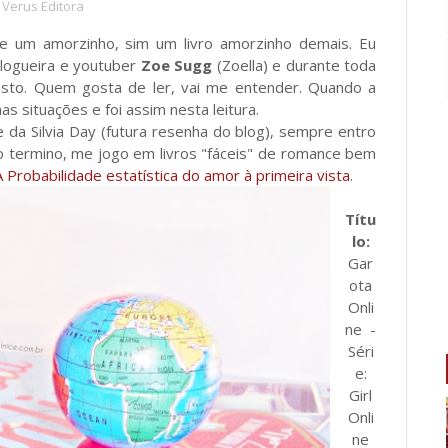
Verus Editora
e um amorzinho, sim um livro amorzinho demais. Eu
blogueira e youtuber
Zoe Sugg
(Zoella) e durante toda
 rosto. Quem gosta de ler, vai me entender. Quando a
s situações e foi assim nesta leitura.
 da Silvia Day (futura resenha do blog), sempre entro
 o termino, me jogo em livros "fáceis" de romance bem
A Probabilidade estatística do amor à primeira vista
.
Títu
lo:
Gar
ota
Onli
ne -
Séri
e:
Girl
Onli
ne