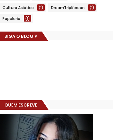
Cultura Asiática
(1)
DreamTripKorean
(1)
Papelaria
(1)
SIGA O BLOG ♥
QUEM ESCREVE