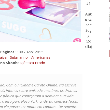
#1
Aut
ora:
Zoe
Sug
g
(Zo
ella)
-
Páginas:
308 - Ano: 2015
aiva
-
Submarino
-
Americanas
no Skoob:
Djéssica Prado
____________________________________
do. Com o nickname Garota Online, ela escreve
ais íntimos sobre amizade, meninos, os dramas
s de pânico que começaram a dominar sua vida.
ia a leva para Nova York, onde ela conhece Noah,
em ela parece ter muito em comum. De repente,