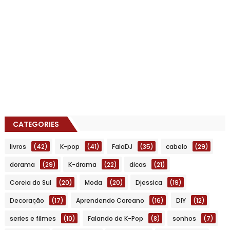
CATEGORIES
livros
(42)
K-pop
(41)
FalaDJ
(35)
cabelo
(29)
dorama
(29)
K-drama
(22)
dicas
(21)
Coreia do Sul
(20)
Moda
(20)
Djessica
(19)
Decoração
(17)
Aprendendo Coreano
(16)
DIY
(12)
series e filmes
(10)
Falando de K-Pop
(8)
sonhos
(7)