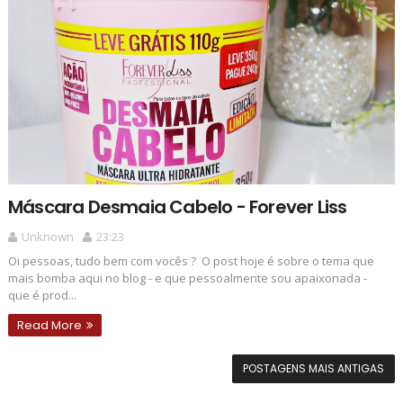
Máscara Desmaia Cabelo - Forever Liss
Unknown
23:23
Oi pessoas, tudo bem com vocês ? O post hoje é sobre o tema que
mais bomba aqui no blog - e que pessoalmente sou apaixonada -
que é prod...
Read More
POSTAGENS MAIS ANTIGAS