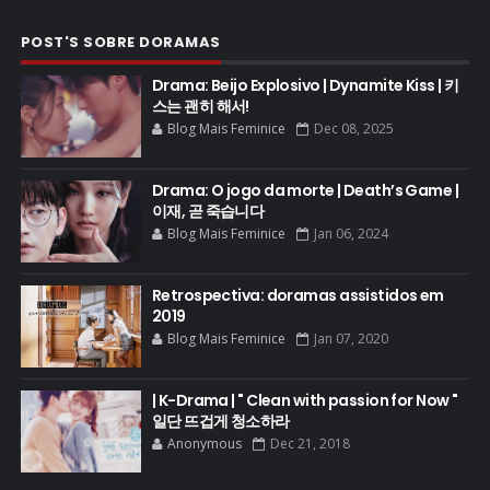
POST'S SOBRE DORAMAS
Drama: Beijo Explosivo | Dynamite Kiss | 키
스는 괜히 해서!
Blog Mais Feminice
Dec 08, 2025
Drama: O jogo da morte | Death’s Game |
이재, 곧 죽습니다
Blog Mais Feminice
Jan 06, 2024
Retrospectiva: doramas assistidos em
2019
Blog Mais Feminice
Jan 07, 2020
| K-Drama | " Clean with passion for Now "
일단 뜨겁게 청소하라
Anonymous
Dec 21, 2018