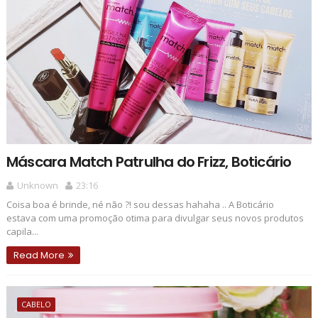
Máscara Match Patrulha do Frizz, Boticário
Unknown
23:16
Coisa boa é brinde, né não ?! sou dessas hahaha .. A Boticário
estava com uma promoção otima para divulgar seus novos produtos
capila...
Read More
CABELO