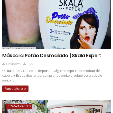
Máscara Potão Desmaiado | Skala Expert
Unknown
16:51
O i turubom ? rs - Voltei depois de algum tempo com: produto de
cabelo ♥ Esses dias andei comprando muito produto para cabelo -
muito ...
Read More
DESMAIA CABELO