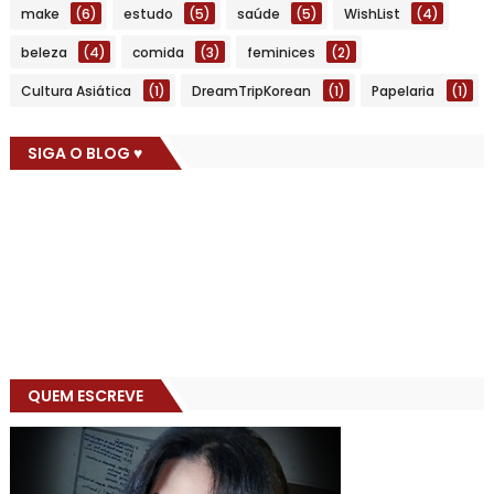
make
(6)
estudo
(5)
saúde
(5)
WishList
(4)
beleza
(4)
comida
(3)
feminices
(2)
Cultura Asiática
(1)
DreamTripKorean
(1)
Papelaria
(1)
SIGA O BLOG ♥
QUEM ESCREVE