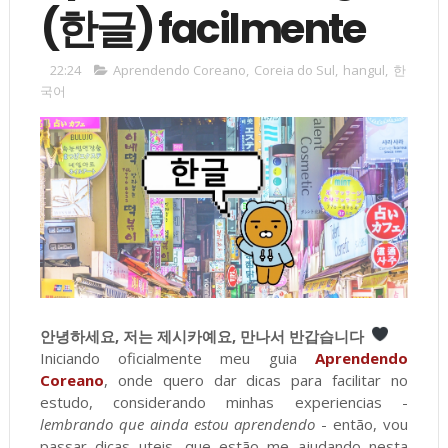
(한글) facilmente
22:24
Aprendendo Coreano
,
Coreia do Sul
,
hangul
,
한
국어
안녕하세요, 저는 제시카예요, 만나서 반갑습니다
Iniciando oficialmente meu guia
Aprendendo
Coreano
, onde quero dar dicas para facilitar no
estudo, considerando minhas experiencias -
lembrando que ainda estou aprendendo
- então, vou
passar dicas uteis, que estão me ajudando nesta