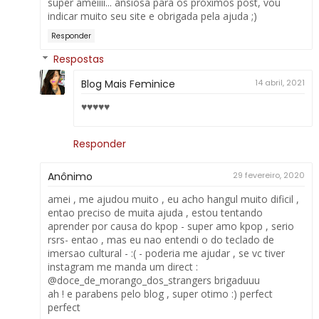
super ameiiii... ansiosa para os próximos post, vou
indicar muito seu site e obrigada pela ajuda ;)
Responder
Respostas
Blog Mais Feminice
14 abril, 2021
♥♥♥♥♥
Responder
Anônimo
29 fevereiro, 2020
amei , me ajudou muito , eu acho hangul muito dificil ,
entao preciso de muita ajuda , estou tentando
aprender por causa do kpop - super amo kpop , serio
rsrs- entao , mas eu nao entendi o do teclado de
imersao cultural - :( - poderia me ajudar , se vc tiver
instagram me manda um direct :
@doce_de_morango_dos_strangers brigaduuu
ah ! e parabens pelo blog , super otimo :) perfect
perfect