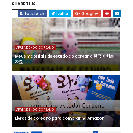
SHARE THIS
Facebook
Twitter
Google+
APRENDENDO COREANO
Meus materiais de estudo do coreano 한국어 학습
자료
APRENDENDO COREANO
Livros de coreano para comprar na Amazon