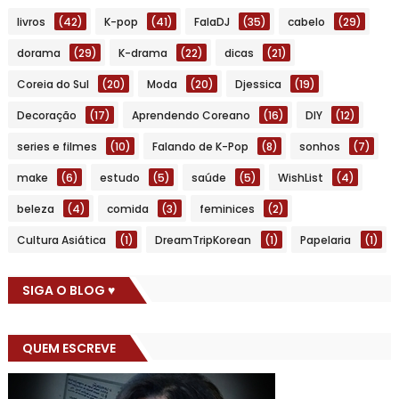
livros
(42)
K-pop
(41)
FalaDJ
(35)
cabelo
(29)
dorama
(29)
K-drama
(22)
dicas
(21)
Coreia do Sul
(20)
Moda
(20)
Djessica
(19)
Decoração
(17)
Aprendendo Coreano
(16)
DIY
(12)
series e filmes
(10)
Falando de K-Pop
(8)
sonhos
(7)
make
(6)
estudo
(5)
saúde
(5)
WishList
(4)
beleza
(4)
comida
(3)
feminices
(2)
Cultura Asiática
(1)
DreamTripKorean
(1)
Papelaria
(1)
SIGA O BLOG ♥
QUEM ESCREVE