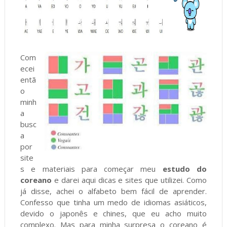
Com
ecei
entã
o
minh
a
busc
a
por
site
s e materiais para começar meu
estudo do
coreano
e darei aqui dicas e sites que utilizei. Como
já disse, achei o alfabeto bem fácil de aprender.
Confesso que tinha um medo de idiomas asiáticos,
devido o japonês e chines, que eu acho muito
complexo. Mas para minha surpresa o coreano é