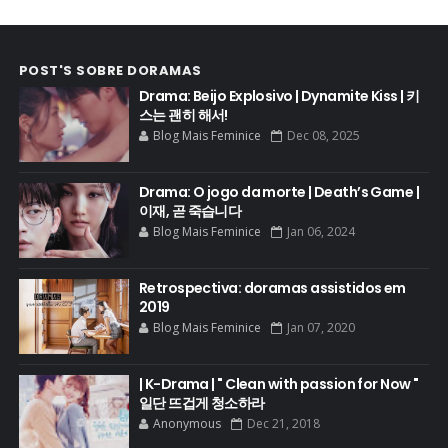
POST'S SOBRE DORAMAS
Drama: Beijo Explosivo | Dynamite Kiss | 키
스는 괜히 해서!
Blog Mais Feminice
Dec 08, 2025
Drama: O jogo da morte | Death’s Game |
이재, 곧 죽습니다
Blog Mais Feminice
Jan 06, 2024
Retrospectiva: doramas assistidos em
2019
Blog Mais Feminice
Jan 07, 2020
| K-Drama | " Clean with passion for Now "
일단 뜨겁게 청소하라
Anonymous
Dec 21, 2018