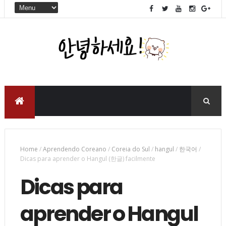
Home
/
Aprendendo Coreano
/
Coreia do Sul
/
hangul
/
한국어
/
Dicas para aprender o Hangul (한글) facilmente
Dicas para
aprender o Hangul