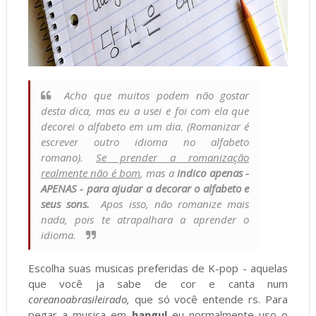
Acho que muitos podem não gostar
desta dica, mas eu a usei e foi com ela que
decorei o alfabeto em um dia. (
Romanizar é
escrever outro idioma no alfabeto
romano
).
Se prender a romanização
realmente não é bom
, mas a
indico apenas -
APENAS - para ajudar a decorar o alfabeto e
seus sons.
Apos isso, não romanize mais
nada, pois te atrapalhara a aprender o
idioma.
Escolha suas musicas preferidas de K-pop - aquelas
que você ja sabe de cor e canta num
coreanoabrasileirado,
que só você entende rs. Para
pegar a musica em
hangul
eu normalmente uso o