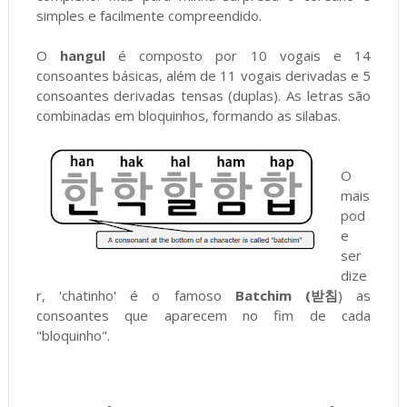
simples e facilmente compreendido.
O
hangul
é composto por 10 vogais e 14
consoantes básicas, além de 11 vogais derivadas e 5
consoantes derivadas tensas (duplas). As letras são
combinadas em bloquinhos, formando as silabas.
O
mais
pod
e
ser
dize
r, 'chatinho' é o famoso
Batchim (받침
) as
consoantes que aparecem no fim de cada
"bloquinho".