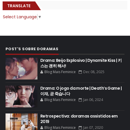
TRANSLATE
Select Language
▼
POST'S SOBRE DORAMAS
Drama: Beijo Explosivo | Dynamite Kiss | 키
스는 괜히 해서!
Blog Mais Feminice
Dec 08, 2025
Drama: O jogo da morte | Death’s Game |
이재, 곧 죽습니다
Blog Mais Feminice
Jan 06, 2024
Retrospectiva: doramas assistidos em
2019
Blog Mais Feminice
Jan 07, 2020