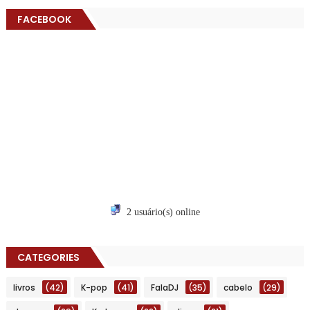
FACEBOOK
2 usuário(s) online
CATEGORIES
livros
(42)
K-pop
(41)
FalaDJ
(35)
cabelo
(29)