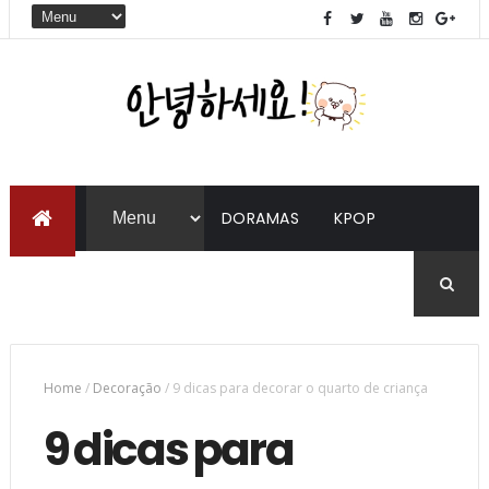
DORAMAS
KPOP
LIVROS
COREANO
Home
/
Decoração
/
9 dicas para decorar o quarto de criança
9 dicas para