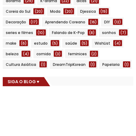
dorama
(29)
K-drama
(22)
dicas
(21)
Coreia do Sul
(20)
Moda
(20)
Djessica
(19)
Decoração
(17)
Aprendendo Coreano
(16)
DIY
(12)
series e filmes
(10)
Falando de K-Pop
(8)
sonhos
(7)
make
(6)
estudo
(5)
saúde
(5)
WishList
(4)
beleza
(4)
comida
(3)
feminices
(2)
Cultura Asiática
(1)
DreamTripKorean
(1)
Papelaria
(1)
SIGA O BLOG ♥