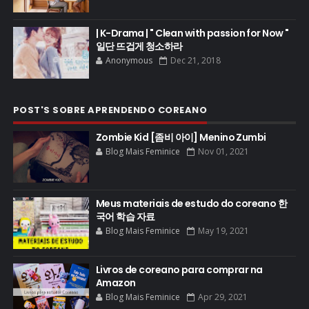
| K-Drama | " Clean with passion for Now "
일단 뜨겁게 청소하라
Anonymous
Dec 21, 2018
POST'S SOBRE APRENDENDO COREANO
Zombie Kid [좀비 아이] Menino Zumbi
Blog Mais Feminice
Nov 01, 2021
Meus materiais de estudo do coreano 한
국어 학습 자료
Blog Mais Feminice
May 19, 2021
Livros de coreano para comprar na
Amazon
Blog Mais Feminice
Apr 29, 2021