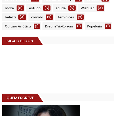
make
(6)
estudo
(5)
saúde
(5)
WishList
(4)
beleza
(4)
comida
(3)
feminices
(2)
Cultura Asiática
(1)
DreamTripKorean
(1)
Papelaria
(1)
SIGA O BLOG ♥
QUEM ESCREVE