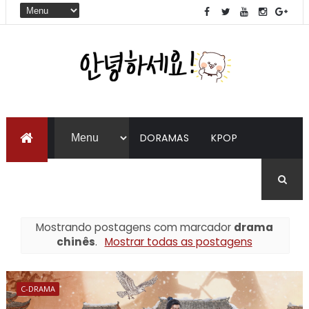
DORAMAS
KPOP
LIVROS
COREANO
Mostrando postagens com marcador
drama
chinês
.
Mostrar todas as postagens
C-DRAMA