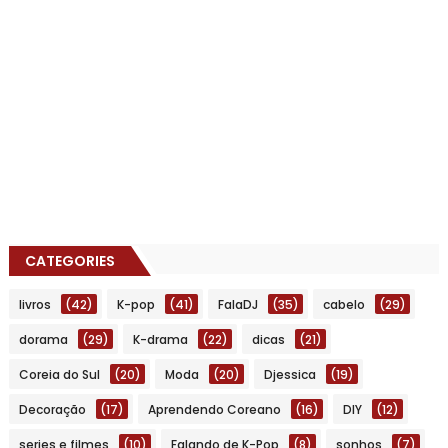
CATEGORIES
livros
(42)
K-pop
(41)
FalaDJ
(35)
cabelo
(29)
dorama
(29)
K-drama
(22)
dicas
(21)
Coreia do Sul
(20)
Moda
(20)
Djessica
(19)
Decoração
(17)
Aprendendo Coreano
(16)
DIY
(12)
series e filmes
(10)
Falando de K-Pop
(8)
sonhos
(7)