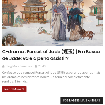
C-drama : Pursuit of Jade (逐玉) | Em Busca
de Jade: vale a pena assistir?
Blog Mais Feminice
23:40
Confesso que comecei Pursuit of Jade (逐玉) esperando apenas mais
um drama chinês histórico bonito… e terminei completamente
rendida. E tem dr...
Read More
POSTAGENS MAIS ANTIGAS