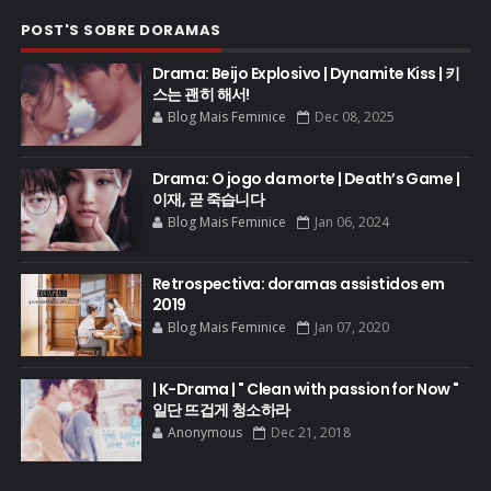
POST'S SOBRE DORAMAS
Drama: Beijo Explosivo | Dynamite Kiss | 키
스는 괜히 해서!
Blog Mais Feminice
Dec 08, 2025
Drama: O jogo da morte | Death’s Game |
이재, 곧 죽습니다
Blog Mais Feminice
Jan 06, 2024
Retrospectiva: doramas assistidos em
2019
Blog Mais Feminice
Jan 07, 2020
| K-Drama | " Clean with passion for Now "
일단 뜨겁게 청소하라
Anonymous
Dec 21, 2018