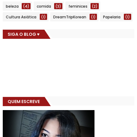
beleza
(4)
comida
(3)
feminices
(2)
Cultura Asiática
(1)
DreamTripKorean
(1)
Papelaria
(1)
SIGA O BLOG ♥
QUEM ESCREVE