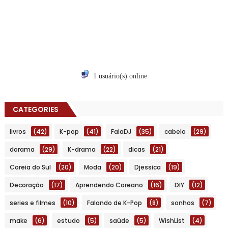
1 usuário(s) online
CATEGORIES
livros
(42)
K-pop
(41)
FalaDJ
(35)
cabelo
(29)
dorama
(29)
K-drama
(22)
dicas
(21)
Coreia do Sul
(20)
Moda
(20)
Djessica
(19)
Decoração
(17)
Aprendendo Coreano
(16)
DIY
(12)
series e filmes
(10)
Falando de K-Pop
(8)
sonhos
(7)
make
(6)
estudo
(5)
saúde
(5)
WishList
(4)