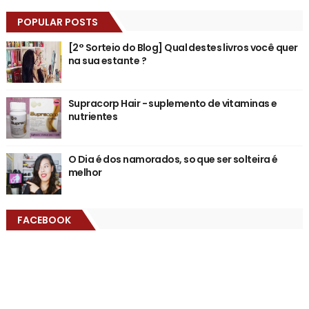
POPULAR POSTS
[2° Sorteio do Blog] Qual destes livros você quer
na sua estante ?
Supracorp Hair - suplemento de vitaminas e
nutrientes
O Dia é dos namorados, so que ser solteira é
melhor
FACEBOOK