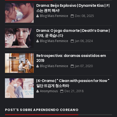
Drama: Beijo Explosivo | Dynamite Kiss | 키
스는 괜히 해서!
Blog Mais Feminice
Dec 08, 2025
Drama: O jogo da morte | Death’s Game |
이재, 곧 죽습니다
Blog Mais Feminice
Jan 06, 2024
Retrospectiva: doramas assistidos em
2019
Blog Mais Feminice
Jan 07, 2020
| K-Drama | " Clean with passion for Now "
일단 뜨겁게 청소하라
Anonymous
Dec 21, 2018
POST'S SOBRE APRENDENDO COREANO