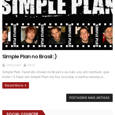
Simple Plan no Brasil :)
Unknown
09:31
Simple Plan fazendo shows no Brasil e eu não vou em nenhum, que
triste ! :S Falar em Simple Plan me faz recordar a minha remota a...
Read More
POSTAGENS MAIS ANTIGAS
SOCIAL COUNTER