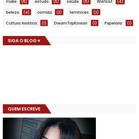
make
(6)
estudo
(5)
saúde
(5)
WishList
(4)
beleza
(4)
comida
(3)
feminices
(2)
Cultura Asiática
(1)
DreamTripKorean
(1)
Papelaria
(1)
SIGA O BLOG ♥
QUEM ESCREVE