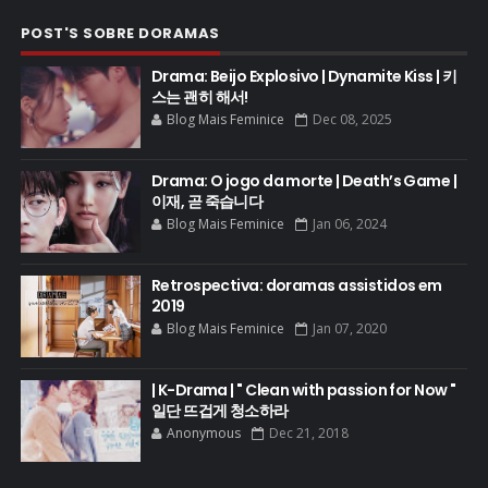
POST'S SOBRE DORAMAS
Drama: Beijo Explosivo | Dynamite Kiss | 키
스는 괜히 해서!
Blog Mais Feminice
Dec 08, 2025
Drama: O jogo da morte | Death’s Game |
이재, 곧 죽습니다
Blog Mais Feminice
Jan 06, 2024
Retrospectiva: doramas assistidos em
2019
Blog Mais Feminice
Jan 07, 2020
| K-Drama | " Clean with passion for Now "
일단 뜨겁게 청소하라
Anonymous
Dec 21, 2018