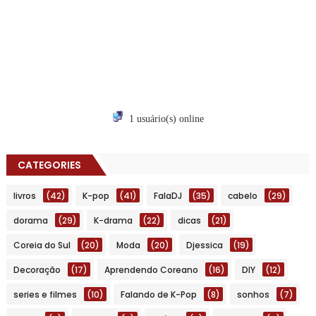
1 usuário(s) online
CATEGORIES
livros
(42)
K-pop
(41)
FalaDJ
(35)
cabelo
(29)
dorama
(29)
K-drama
(22)
dicas
(21)
Coreia do Sul
(20)
Moda
(20)
Djessica
(19)
Decoração
(17)
Aprendendo Coreano
(16)
DIY
(12)
series e filmes
(10)
Falando de K-Pop
(8)
sonhos
(7)