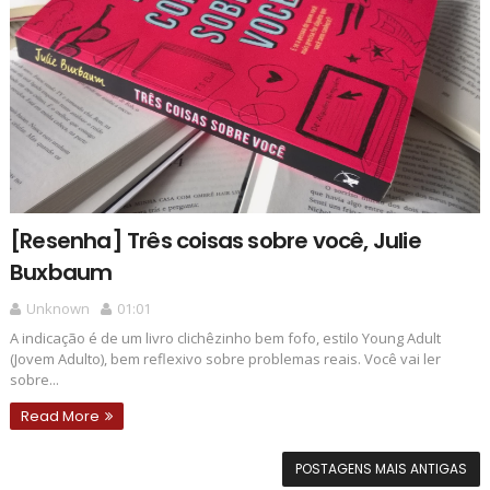
[Resenha] Três coisas sobre você, Julie
Buxbaum
Unknown
01:01
A indicação é de um livro clichêzinho bem fofo, estilo Young Adult
(Jovem Adulto), bem reflexivo sobre problemas reais. Você vai ler
sobre...
Read More
POSTAGENS MAIS ANTIGAS