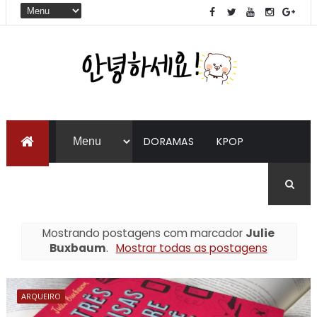
DORAMAS
KPOP
LIVROS
COREANO
Mostrando postagens com marcador
Julie
Buxbaum
.
Mostrar todas as postagens
ARQUEIRO