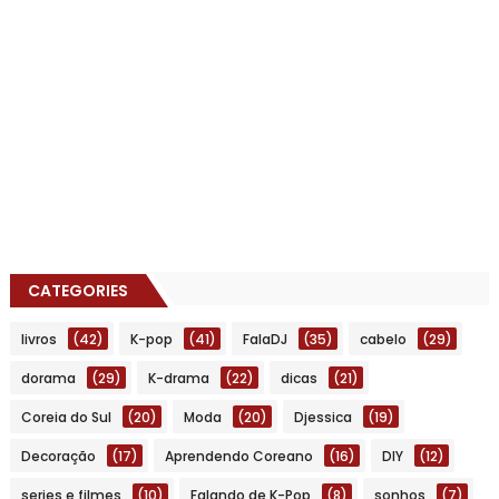
CATEGORIES
livros
(42)
K-pop
(41)
FalaDJ
(35)
cabelo
(29)
dorama
(29)
K-drama
(22)
dicas
(21)
Coreia do Sul
(20)
Moda
(20)
Djessica
(19)
Decoração
(17)
Aprendendo Coreano
(16)
DIY
(12)
series e filmes
(10)
Falando de K-Pop
(8)
sonhos
(7)