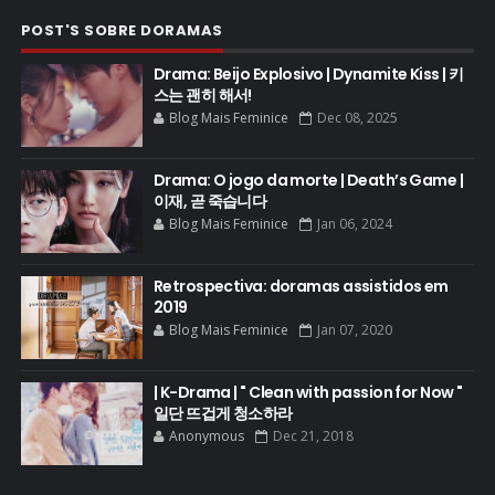
POST'S SOBRE DORAMAS
Drama: Beijo Explosivo | Dynamite Kiss | 키
스는 괜히 해서!
Blog Mais Feminice
Dec 08, 2025
Drama: O jogo da morte | Death’s Game |
이재, 곧 죽습니다
Blog Mais Feminice
Jan 06, 2024
Retrospectiva: doramas assistidos em
2019
Blog Mais Feminice
Jan 07, 2020
| K-Drama | " Clean with passion for Now "
일단 뜨겁게 청소하라
Anonymous
Dec 21, 2018