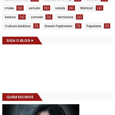
make
(6)
estudo
(5)
saúde
(5)
WishList
(4)
beleza
(4)
comida
(3)
feminices
(2)
Cultura Asiática
(1)
DreamTripKorean
(1)
Papelaria
(1)
SIGA O BLOG ♥
QUEM ESCREVE