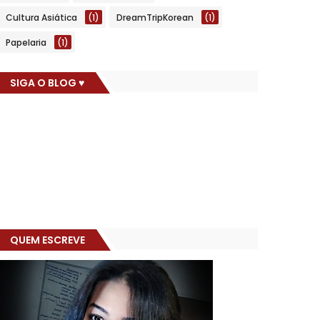
Cultura Asiática
(1)
DreamTripKorean
(1)
Papelaria
(1)
SIGA O BLOG ♥
QUEM ESCREVE