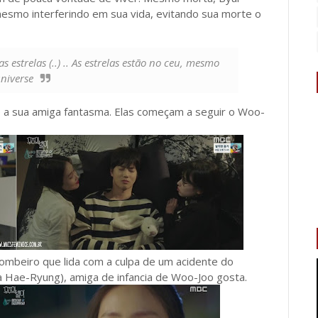
esmo interferindo em sua vida, evitando sua morte o
 estrelas (..) .. As estrelas estão no ceu, mesmo
universe
 a sua amiga fantasma. Elas começam a seguir o Woo-
mbeiro que lida com a culpa de um acidente do
a Hae-Ryung), amiga de infancia de Woo-Joo gosta.