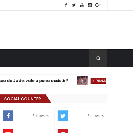
vale a pena assistir?
Drama: Beijo Explosi
K-DRAMA
SOCIAL COUNTER
Followers
Followers