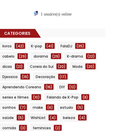
1 usuário(s) online
CATEGORIES
livros
(42)
K-pop
(41)
FalaDJ
(35)
cabelo
(29)
dorama
(29)
K-drama
(22)
dicas
(21)
Coreia do Sul
(20)
Moda
(20)
Djessica
(19)
Decoração
(17)
Aprendendo Coreano
(16)
DIY
(12)
series e filmes
(10)
Falando de K-Pop
(8)
sonhos
(7)
make
(6)
estudo
(5)
saúde
(5)
WishList
(4)
beleza
(4)
comida
(3)
feminices
(2)