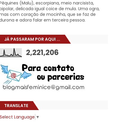
Pêquines (Malu), escorpiana, meio narcisista,
bipolar, delicada igual coice de mula. Uma ogra,
mas com coração de mocinha, que se faz de
durona e adora falar em terceira pessoa.
JÁ PASSARAM POR AQUI ...
2,221,206
TRANSLATE
Select Language
▼