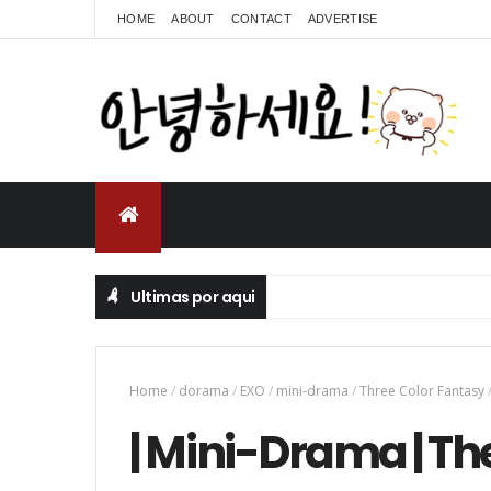
HOME
ABOUT
CONTACT
ADVERTISE
Ultimas por aqui
Home
/
dorama
/
EXO
/
mini-drama
/
Three Color Fantasy
| Mini-Drama | The