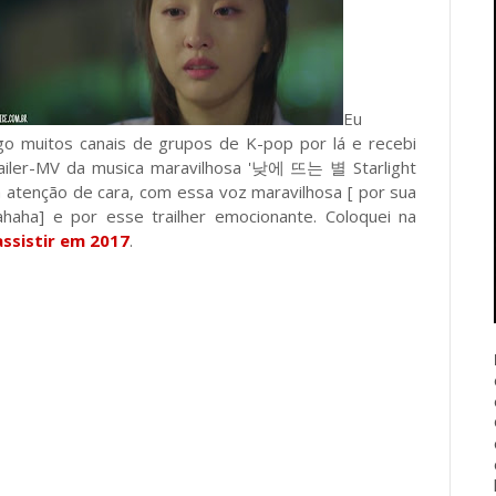
Eu
igo muitos canais de grupos de K-pop por lá e recebi
railer-MV da musica maravilhosa '낮에 뜨는 별 Starlight
a atenção de cara, com essa voz maravilhosa [ por sua
haha] e por esse trailher emocionante. Coloquei na
assistir em 2017
.