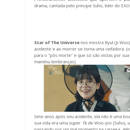
drama, cantada pelo principe Suho, lider do EX
Star of The Universe
nos mostra Byul (Ji-Woo)
acidente e ao morrer se torna uma ceifadora. (
para o "pós morte" e que só são vistas por sua
mandou lembranças).
Sete anos após seu acidente, ela não é uma boa
sua vida era uma super fã de Woo-Joo (Suho), 
passando por um mal momento na carreira, alé