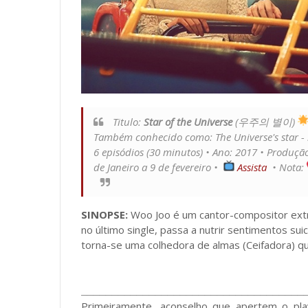
Titulo:
Star of the Universe
(우주의 별이)
Também conhecido como: The Universe's star - S
6 episódios (30 minutos) • Ano: 2017 • Produç
de Janeiro a 9 de fevereiro •
Assista
• Nota:
SINOPSE:
Woo Joo é um cantor-compositor ext
no último single, passa a nutrir sentimentos su
torna-se uma colhedora de almas (Ceifadora) q
____________________________________
Primeiramente, aconselho que apertem o p