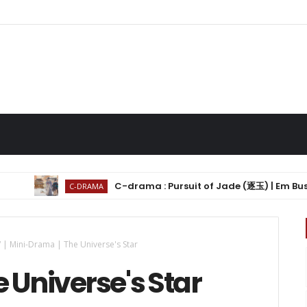
C-drama : Pursuit of Jade (逐玉) | Em Busca de Jade: 
C-DRAMA
/
| Mini-Drama | The Universe's Star
 Universe's Star