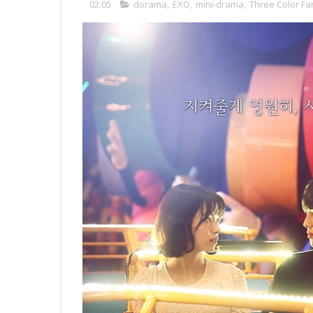
02:05
dorama
,
EXO
,
mini-drama
,
Three Color Fa