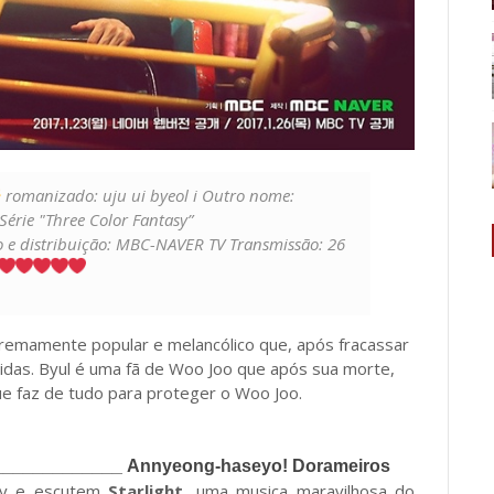
romanizado: uju ui byeol i Outro nome:
érie "Three Color Fantasy”
ão e distribuição: MBC-NAVER TV Transmissão: 26
remamente popular e melancólico que, após fracassar
icidas. Byul é uma fã de Woo Joo que após sua morte,
ue faz de tudo para proteger o Woo Joo.
_____________
Annyeong-haseyo! Dorameiros
lay e escutem
Starlight
, uma musica maravilhosa do