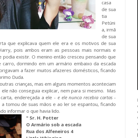
casa
de sua
tia
Petúni
a, irmã
de sua
rta que explicava quem ele era e os motivos de sua
 Harry, pois ambos eram as pessoas mais normais e
 podia existir. O menino então cresceu pensando que
e carro, dormindo em um armário embaixo da escada
brigavam a fazer muitos afazeres domésticos, ficando
primo Duda.
as outras crianças, mas em alguns momentos aconteciam
e ele não conseguia explicar, nem para si mesmo. Mas
carta, endereçada a ele -
e ele nunca recebia cartas
-
o a tomou de suas mãos e ao ler se espantou, ficando
do informar o que havia lido.
" Sr. H. Potter
O Armário sob a escada
Rua dos Alfeneiros 4