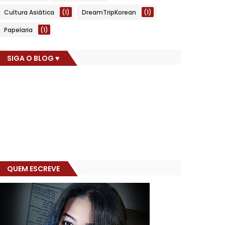
Cultura Asiática
(1)
DreamTripKorean
(1)
Papelaria
(1)
SIGA O BLOG ♥
QUEM ESCREVE