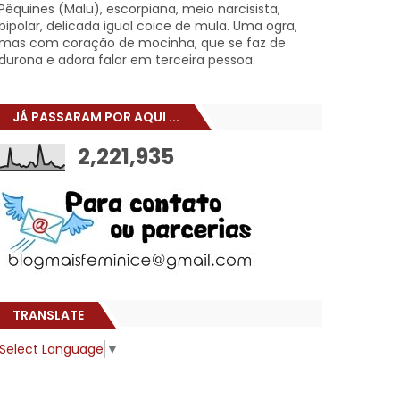
Pêquines (Malu), escorpiana, meio narcisista,
bipolar, delicada igual coice de mula. Uma ogra,
mas com coração de mocinha, que se faz de
durona e adora falar em terceira pessoa.
JÁ PASSARAM POR AQUI ...
2,221,935
TRANSLATE
Select Language
▼