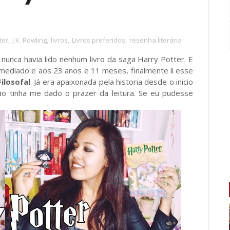
ter
,
J.K. Rowling
,
livros
,
Livros preferidos
,
resenha literária
nunca havia lido nenhum livro da saga Harry Potter. E
remediado e aos 23 anos e 11 meses, finalmente li esse
ilosofal
. Já era apaixonada pela historia desde o inicio
ão tinha me dado o prazer da leitura. Se eu pudesse