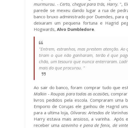
murmurou. - Certo, chegue para trás, Harry.
", E
parede se mexeu dando lugar a rua de pedr
banco bruxo administrado por Duendes, para q
deixaram um pequena fortuna e Hagrid pe
Hogwards,
Alvo Dumbledore
.
"Entrem, estranhos, mas prestem atenção. Ao
tiram o que não ganharam, terão é que paga
chão, um tesouro que nunca enterraram. Ladrão
mais do que procurou. "
Ao sair do banco, foram comprar tudo que es
Malkin - Roupas para todas as ocasiões
,
comprar 
livros pedidos pela escola. Compraram uma b
Emporio de Corujas ele ganhou de Hagrid um
para a ultima loja,
Olivaras: Artesãos de Varinha
Harry estava mais ansioso, a varinha. Após 
receber uma
azevinho e pena de fenix, de vinte