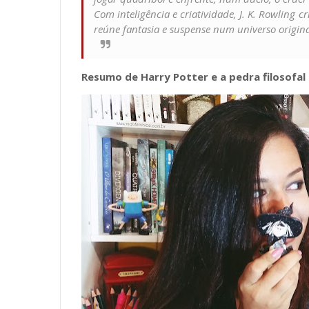
Com inteligência e criatividade, J. K. Rowling
reúne fantasia e suspense num universo origina
Resumo de Harry Potter e a pedra filosofal