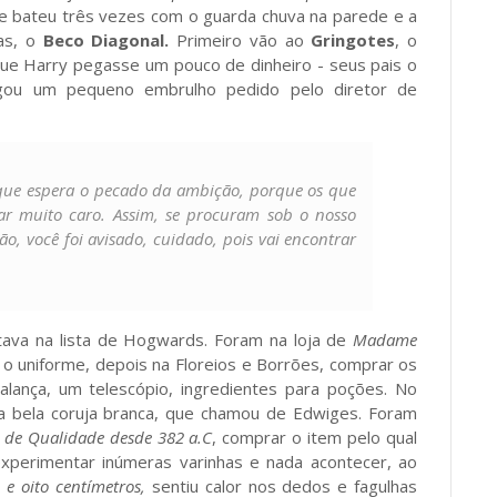
le bateu três vezes com o guarda chuva na parede e a
as, o
Beco Diagonal.
Primeiro vão ao
Gringotes
, o
ue Harry pegasse um pouco de dinheiro - seus pais o
gou um pequeno embrulho pedido pelo diretor de
 que espera o pecado da ambição, porque os que
r muito caro. Assim, se procuram sob o nosso
, você foi avisado, cuidado, pois vai encontrar
tava na lista de Hogwards. Foram na loja de
Madame
o uniforme, depois na Floreios e Borrões, comprar os
alança, um telescópio, ingredientes para poções. No
a bela coruja branca, que chamou de Edwiges. Foram
s de Qualidade desde 382 a.C
, comprar o item pelo qual
experimentar inúmeras varinhas e nada acontecer, ao
 e oito centímetros,
sentiu calor nos dedos e fagulhas