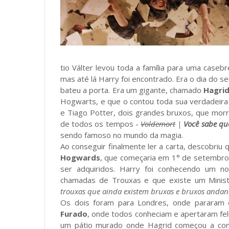
tio Válter levou toda a família para uma caseb
mas até lá Harry foi encontrado. Era o dia do 
bateu a porta. Era um gigante, chamado
Hagri
Hogwarts, e que o contou toda sua verdadeira h
e Tiago Potter, dois grandes bruxos, que mor
de todos os tempos -
Voldemort
|
Você sabe q
sendo famoso no mundo da magia.
Ao conseguir finalmente ler a carta, descobriu
Hogwards
, que começaria em 1° de setembro
ser adquiridos. Harry foi conhecendo um 
chamadas de Trouxas e que existe um Minis
trouxas que ainda existem bruxas e bruxos andan
Os dois foram para Londres, onde pararam
Furado
, onde todos conheciam e apertaram fe
um pátio murado onde Hagrid começou a conta