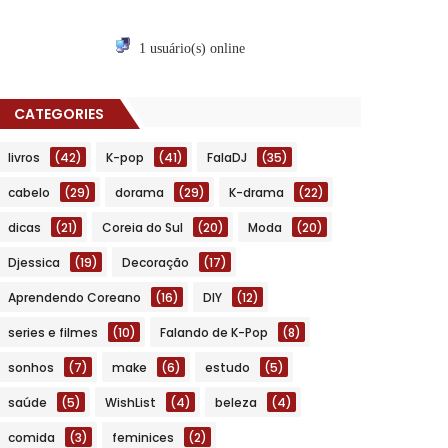
1 usuário(s) online
CATEGORIES
livros
(42)
K-pop
(41)
FalaDJ
(35)
cabelo
(29)
dorama
(29)
K-drama
(22)
dicas
(21)
Coreia do Sul
(20)
Moda
(20)
Djessica
(19)
Decoração
(17)
Aprendendo Coreano
(16)
DIY
(12)
series e filmes
(10)
Falando de K-Pop
(8)
sonhos
(7)
make
(6)
estudo
(5)
saúde
(5)
WishList
(4)
beleza
(4)
comida
(3)
feminices
(2)