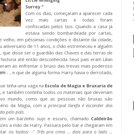
Little Whinging
Surrey "
Com os dias, começaram a aparecer cada
vez mais cartas e todas foram
confiscadas pelos tios. Quando a casa já
estava sendo bombardeada por cartas,
re velho, em péssimas condições e distante da cidade,
seu aniversario de 11 anos, o chão estremeceu e alguém
d
, que disse ser o guardião das Chaves e das terras de
istoria até então desconhecida. Seus pais eram Lilian
reram ao enfrentar o bruxo das trevas mais poderoso
uem
- , e que de alguma forma Harry havia o derrotado,
 que tinha uma vaga na
Escola de Magia e Bruxaria de
, e também continha todos os materiais que deveriam
novo mundo, como que as pessoas não bruxas são
tério da Magia, com a
principal tarefa é esconder dos
do pelo país
.
 em um barzinho sujo e escuro, chamado
Caldeirão
lizes a mão de Harry. Passara pelo bar e chegaram em
r os tijolos: -"
Três pra cima ... dois para o lado ...