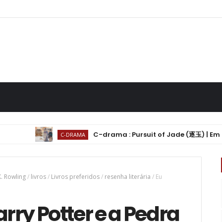
C-drama : Pursuit of Jade (逐玉) | Em Busca de J
C-DRAMA
K. Rowling
/
livros
/
Livros preferidos
/
resenha literária
/
Eu
arry Potter e a Pedra