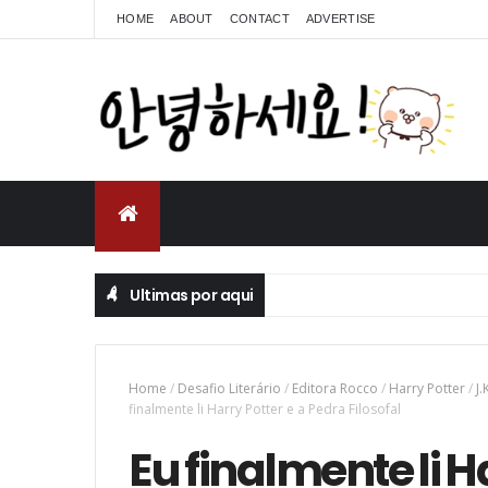
HOME
ABOUT
CONTACT
ADVERTISE
Ultimas por aqui
Home
/
Desafio Literário
/
Editora Rocco
/
Harry Potter
/
J.
finalmente li Harry Potter e a Pedra Filosofal
Eu finalmente li H