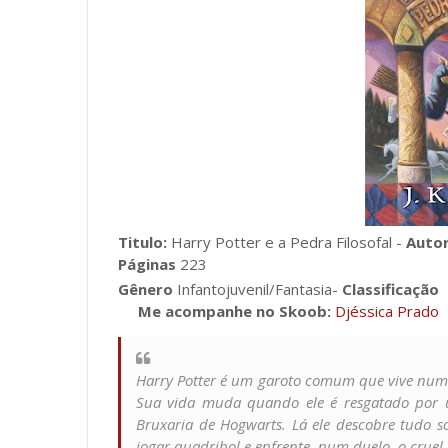
Titulo:
Harry Potter e a Pedra Filosofal -
Auto
Páginas
223
Gênero
Infantojuvenil/Fantasia-
Classificação
Me acompanhe no Skoob:
Djéssica Prado
Harry Potter é um garoto comum que vive num 
Sua vida muda quando ele é resgatado por 
Bruxaria de Hogwarts. Lá ele descobre tudo s
jogar quadribol e enfrente, num duelo, o cruel