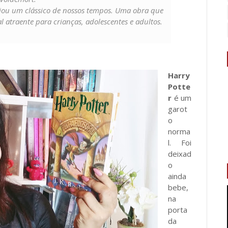
 criou um clássico de nossos tempos. Uma obra que
l atraente para crianças, adolescentes e adultos.
Harry
Potte
r
é um
garot
o
norma
l. Foi
deixad
o
ainda
bebe,
na
porta
da