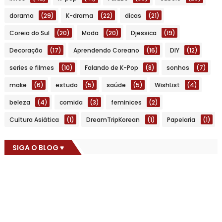
dorama
(29)
K-drama
(22)
dicas
(21)
Coreia do Sul
(20)
Moda
(20)
Djessica
(19)
Decoração
(17)
Aprendendo Coreano
(16)
DIY
(12)
series e filmes
(10)
Falando de K-Pop
(8)
sonhos
(7)
make
(6)
estudo
(5)
saúde
(5)
WishList
(4)
beleza
(4)
comida
(3)
feminices
(2)
Cultura Asiática
(1)
DreamTripKorean
(1)
Papelaria
(1)
SIGA O BLOG ♥