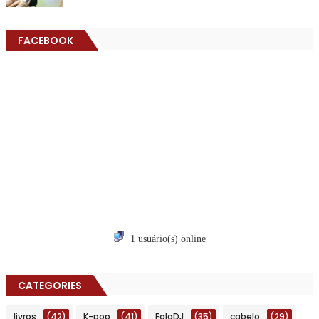
FACEBOOK
1 usuário(s) online
CATEGORIES
livros
(42)
K-pop
(41)
FalaDJ
(35)
cabelo
(29)