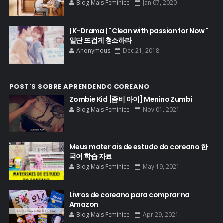
Blog Mais Feminice
Jan 07, 2020
| K-Drama | " Clean with passion for Now "
일단 뜨겁게 청소하라
Anonymous
Dec 21, 2018
POST'S SOBRE APRENDENDO COREANO
Zombie Kid [좀비 아이] Menino Zumbi
Blog Mais Feminice
Nov 01, 2021
Meus materiais de estudo do coreano 한
국어 학습 자료
Blog Mais Feminice
May 19, 2021
Livros de coreano para comprar na
Amazon
Blog Mais Feminice
Apr 29, 2021