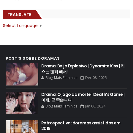
TRANSLATE
Select Language
▼
POST'S SOBRE DORAMAS
Drama: Beijo Explosivo | Dynamite Kiss | 키
스는 괜히 해서!
Blog Mais Feminice
Dec 08, 2025
Drama: O jogo da morte | Death’s Game |
이재, 곧 죽습니다
Blog Mais Feminice
Jan 06, 2024
Retrospectiva: doramas assistidos em
2019