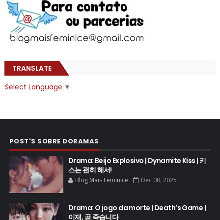
TRANSLATE
Select Language
▼
POST'S SOBRE DORAMAS
Drama: Beijo Explosivo | Dynamite Kiss | 키
스는 괜히 해서!
Blog Mais Feminice
Dec 08, 2025
Drama: O jogo da morte | Death’s Game |
이재, 곧 죽습니다