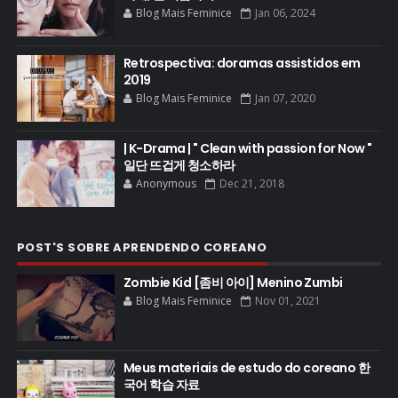
Blog Mais Feminice
Jan 06, 2024
Retrospectiva: doramas assistidos em
2019
Blog Mais Feminice
Jan 07, 2020
| K-Drama | " Clean with passion for Now "
일단 뜨겁게 청소하라
Anonymous
Dec 21, 2018
POST'S SOBRE APRENDENDO COREANO
Zombie Kid [좀비 아이] Menino Zumbi
Blog Mais Feminice
Nov 01, 2021
Meus materiais de estudo do coreano 한
국어 학습 자료