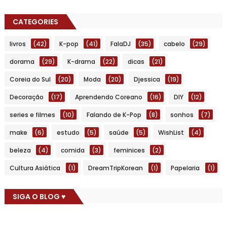
CATEGORIES
livros
(42)
K-pop
(41)
FalaDJ
(35)
cabelo
(29)
dorama
(29)
K-drama
(22)
dicas
(21)
Coreia do Sul
(20)
Moda
(20)
Djessica
(19)
Decoração
(17)
Aprendendo Coreano
(16)
DIY
(12)
series e filmes
(10)
Falando de K-Pop
(8)
sonhos
(7)
make
(6)
estudo
(5)
saúde
(5)
WishList
(4)
beleza
(4)
comida
(3)
feminices
(2)
Cultura Asiática
(1)
DreamTripKorean
(1)
Papelaria
(1)
SIGA O BLOG ♥