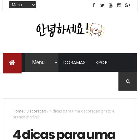
DORAMAS
KPOP
LIVROS
COREANO
Home
/
Decoração
/
4 dicas para uma decoração preto e
branco incrível
4 dicas para uma