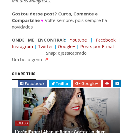
Minutos Milagrosos.
Gostou desse post? Curta, Comente e
Compartilhe
♥
Volte sempre, pois sempre há
novidades
ONDE ME ENCONTRAR
:
Youtube
|
Facebook
|
Instagram
|
Twitter
|
Google+
|
Posts por E-mail
Snap: djessicaprado
Um beijo gente
:
*
SHARE THIS
Facebook
Twitter
Google+
CABELO
L’oréal Expert Absolut Repair Cortex Lipidium