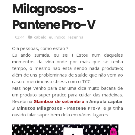
Milagrosos -
Pantene Pro-V
02:44
cabelo
,
eu indico
,
resenha
Olá pessoas, como estão ?
Eu ando sumida, eu sei ! Estou num daqueles
momentos da vida onde por mais que se tenha
tempo, o mesmo não esta sendo nada produtivo;
além de uns probleminhas de saúde que não vem ao
caso e meu imenso stress com o TCC.
Mas hoje venho para dar uma dica muito bacana de
um produto super pratico para cuidar das madeixas.
Recebi na
Glambox de setembro
a
Ampola capilar
3 Minutos Milagrosos - Pantene Pro-V
, e ja tinha
ouvido falar super bem dela em vários lugares.