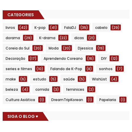
CATEGORIES
livros
(42)
K-pop
(41)
FalaDJ
(35)
cabelo
(29)
dorama
(29)
K-drama
(22)
dicas
(21)
Coreia do Sul
(20)
Moda
(20)
Djessica
(19)
Decoração
(17)
Aprendendo Coreano
(16)
DIY
(12)
series e filmes
(10)
Falando de K-Pop
(8)
sonhos
(7)
make
(6)
estudo
(5)
saúde
(5)
WishList
(4)
beleza
(4)
comida
(3)
feminices
(2)
Cultura Asiática
(1)
DreamTripKorean
(1)
Papelaria
(1)
SIGA O BLOG ♥