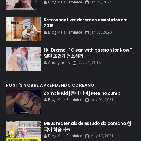
Blog Mais Feminice
Jan 06, 2024
Retrospectiva: doramas assistidos em
2019
Blog Mais Feminice
Jan 07, 2020
| K-Drama | " Clean with passion for Now "
일단 뜨겁게 청소하라
Anonymous
Dec 21, 2018
POST'S SOBRE APRENDENDO COREANO
Zombie Kid [좀비 아이] Menino Zumbi
Blog Mais Feminice
Nov 01, 2021
Meus materiais de estudo do coreano 한
국어 학습 자료
Blog Mais Feminice
May 19, 2021