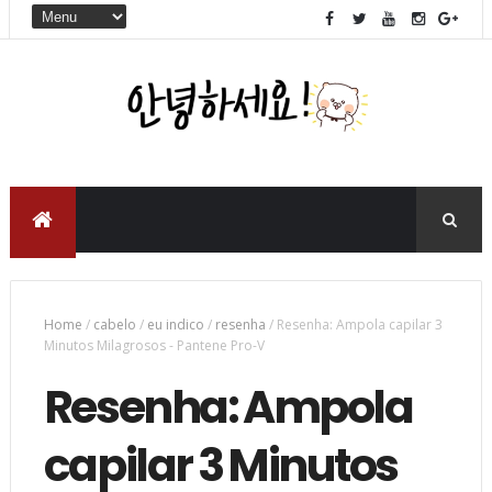
Home
/
cabelo
/
eu indico
/
resenha
/
Resenha: Ampola capilar 3
Minutos Milagrosos - Pantene Pro-V
Resenha: Ampola
capilar 3 Minutos