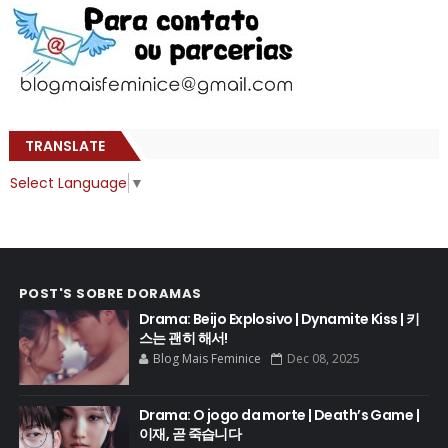
TRANSLATE
Select Language
▼
POST'S SOBRE DORAMAS
Drama: Beijo Explosivo | Dynamite Kiss | 키
스는 괜히 해서!
Blog Mais Feminice
Dec 08, 2025
Drama: O jogo da morte | Death’s Game |
이재, 곧 죽습니다