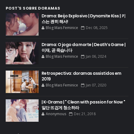
POST'S SOBRE DORAMAS
Drama: Beijo Explosivo | Dynamite Kiss | 키
스는 괜히 해서!
Blog Mais Feminice
Dec 08, 2025
Drama: O jogo da morte | Death’s Game |
이재, 곧 죽습니다
Blog Mais Feminice
Jan 06, 2024
Retrospectiva: doramas assistidos em
2019
Blog Mais Feminice
Jan 07, 2020
| K-Drama | " Clean with passion for Now "
일단 뜨겁게 청소하라
Anonymous
Dec 21, 2018