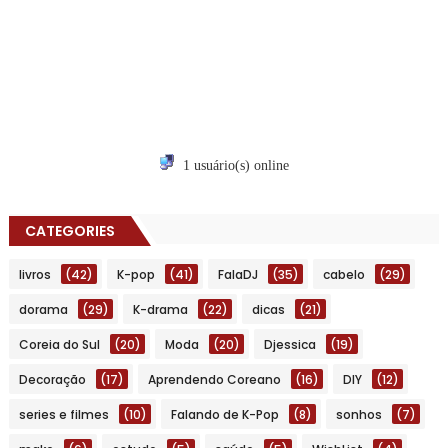
1 usuário(s) online
CATEGORIES
livros
(42)
K-pop
(41)
FalaDJ
(35)
cabelo
(29)
dorama
(29)
K-drama
(22)
dicas
(21)
Coreia do Sul
(20)
Moda
(20)
Djessica
(19)
Decoração
(17)
Aprendendo Coreano
(16)
DIY
(12)
series e filmes
(10)
Falando de K-Pop
(8)
sonhos
(7)