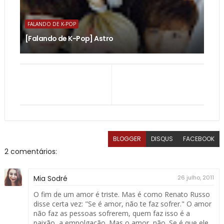
FALANDO DE K-POP
[Falando de K-Pop] Astro
BLOGGER
DISQUS
FACEBOOK
2 comentários:
Mia Sodré
26 julho, 2011
O fim de um amor é triste. Mas é como Renato Russo
disse certa vez: "Se é amor, não te faz sofrer." O amor
não faz as pessoas sofrerem, quem faz isso é a
paixão, a empolgação. Mas o amor, não. Se é que ele