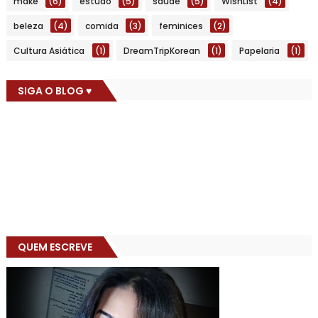
make
(6)
estudo
(5)
saúde
(5)
WishList
(4)
beleza
(4)
comida
(3)
feminices
(2)
Cultura Asiática
(1)
DreamTripKorean
(1)
Papelaria
(1)
SIGA O BLOG ♥
QUEM ESCREVE