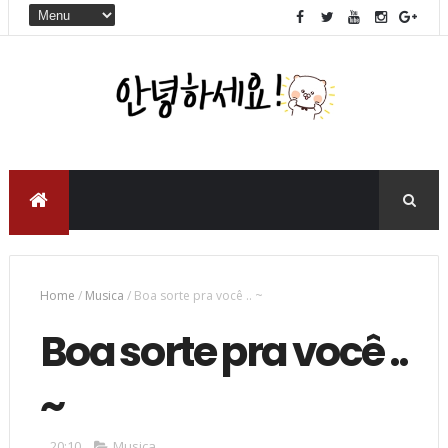
Home
/
Musica
/
Boa sorte pra você .. ~
Boa sorte pra você ..
~
20:10
Musica