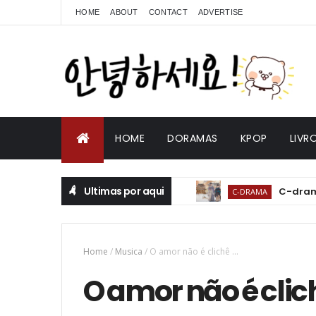
HOME
ABOUT
CONTACT
ADVERTISE
HOME
DORAMAS
KPOP
LIVR
Ultimas por aqui
C-drama
C-DRAMA
Drama: 
K-DRAMA
Drama:
K-DRAMA
Home
/
Musica
/
O amor não é clichê ...
APRENDENDO COREA
O amor não é clichê