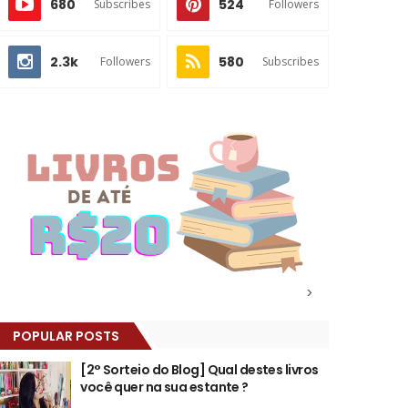
680
524
Subscribes
Followers
2.3k
580
Followers
Subscribes
>
POPULAR POSTS
[2° Sorteio do Blog] Qual destes livros
você quer na sua estante ?