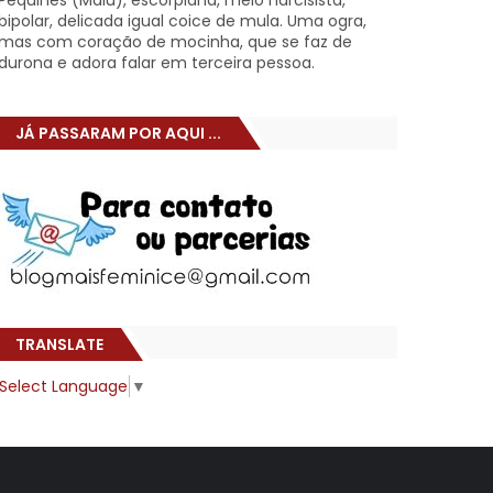
Pêquines (Malu), escorpiana, meio narcisista,
bipolar, delicada igual coice de mula. Uma ogra,
mas com coração de mocinha, que se faz de
durona e adora falar em terceira pessoa.
JÁ PASSARAM POR AQUI ...
TRANSLATE
Select Language
▼